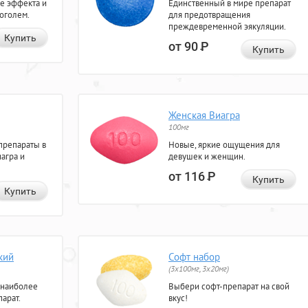
е эффекта и
Единственный в мире препарат
коголем.
для предотвращения
преждевременной эякуляции.
Купить
от 90
Р
Купить
Женская Виагра
100мг
препараты в
Новые, яркие ощущения для
агра и
девушек и женщин.
от 116
Р
Купить
Купить
кий
Софт набор
(3x100мг, 3x20мг)
 наиболее
Выбери софт-препарат на свой
арат.
вкус!