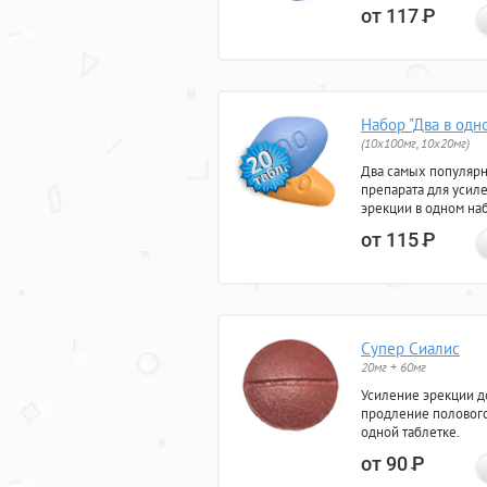
от 117
Р
Набор "Два в одн
(10x100мг, 10x20мг)
Два самых популяр
препарата для усил
эрекции в одном на
от 115
Р
Супер Сиалис
20мг + 60мг
Усиление эрекции до
продление полового
одной таблетке.
от 90
Р