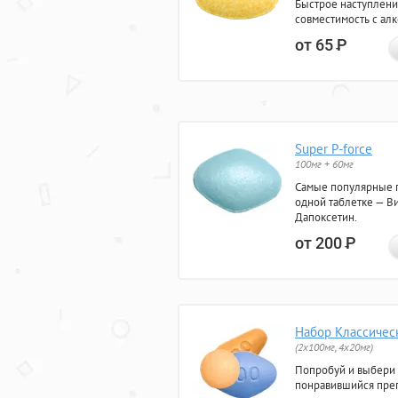
Быстрое наступлени
совместимость с ал
от 65
Р
Super P-force
100мг + 60мг
Самые популярные 
одной таблетке — Ви
Дапоксетин.
от 200
Р
Набор Классичес
(2x100мг, 4x20мг)
Попробуй и выбери
понравившийся преп