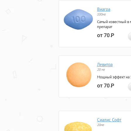
Виагра
100мг
Самый известный в 
препарат
от 70
Р
Левитра
20 мг
Мощный эффект на 5
от 70
Р
Сиалис Софт
20мг