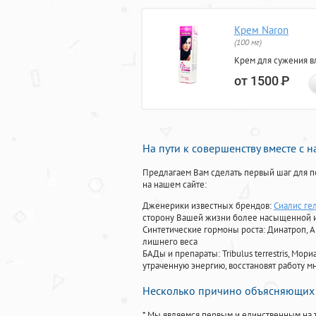
Крем Naron
(100 мг)
Крем для сужения в
от 1500
Р
На пути к совершенству вместе с 
Предлагаем Вам сделать первый шаг для п
на нашем сайте:
Дженерики известных брендов:
Сиалис гел
сторону Вашей жизни более насыщенной 
Синтетические гормоны роста
: Динатроп, 
лишнего веса
БАДы и препараты:
Tribulus terrestris, М
утраченную энергию, восстановят работу мн
Несколько причино объясняющих 
* Мы являемся первым и единственным на 