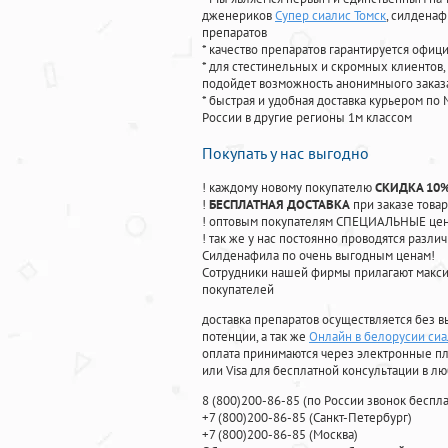
дженериков
Супер сиалис Томск
, силдена
препаратов
* качество препаратов гарантируется офи
* для стестинельных и скромных клиентов,
подойдет возможность анонимныого заказа
* быстрая и удобная доставка курьером по 
России в другие регионы 1м классом
Покупать у нас выгодно
! каждому новому покупателю
СКИДКА 10
!
БЕСПЛАТНАЯ ДОСТАВКА
при заказе товар
! оптовым покупателям СПЕЦИАЛЬНЫЕ цены
! так же у нас постоянно проводятся раз
Силденафила по очень выгодным ценам!
Cотрудники нашей фирмы прилагают макси
покупателей
доставка препаратов осуществляется без в
потенции, а так же
Онлайн в белорусии си
оплата принимаются через электронные пл
или Visa для бесплатной консультации в л
8
(800
)200-86-85
(
по России звонок беспла
+7
(800
)200-86-85
(
Санкт-Петербург)
+7
(800
)200-86-85
(
Москва)