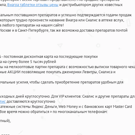
фила
,
Виагра таблетки отзывы цены
и дистрибьютором других известных
циальным поставщиком препаратов и успешно подтверждается годами продаж
 которым трудно произнести название Виагра или Сиалис в аптеке вслух,
 любого препаратан на нашем сайте!
Москве и в Санкт-Петербурге, так же возможна доставка препаратов почтой
%
- постоянная дисконтная карта на последующие покупки
а на сумму более 5 тысяч рублей
 на мелкооптовые партии препарата с возможностью выписки товарного чек
личные АКЦИИ позволяющие покупать дженерики Левитры, Сиалиса и
мальные усилия, чтобы сделать приобретение препаратов удобным для
ыходных дней круглосуточно. Для VIP клиентов: Сиалис и другие препараты дл
алис
доставляются круглосуточно
атежные системы Яндекс Деньги, Web Money и с банковских карт Master Card
юбое время можно обратиться
»
по многоканальным телефонам:
тный),