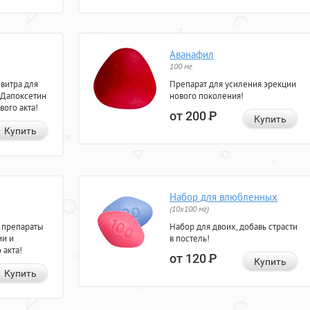
Аванафил
100 мг
евитра для
Препарат для усиления эрекции
 Дапоксетин
нового поколения!
вого акта!
от 200
Р
Купить
Купить
Набор для влюбленных
(10х100 мг)
 препараты
Набор для двоих, добавь страсти
ии и
в постель!
 акта!
от 120
Р
Купить
Купить