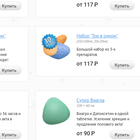
от 117
Р
Купить
Купить
ом"
Набор "Три в одном"
(10x100мг, 20x20мг)
ных
Большой набор из 3-х
ения
препаратов.
боре!
от 117
Р
Купить
Купить
Супер Виагра
100 + 60 мг
 36 часов и
Виагра и Дапоксетин в одной
 акта в
таблетке. Усиление эрекции и
продление полового акта!
от 90
Р
Купить
Купить