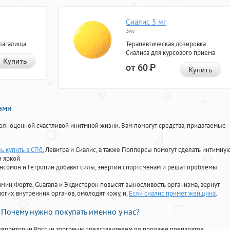
Сиалис 5 мг
5мг
лагалища
Терапевтическая дозировка
Сиалиса для курсового приема
Купить
от 60
Р
Купить
нами
олноценной счастливой инитмной жизни. Вам помогут средства, придагаемые
ь купить в СПб
, Левитра и Сиалис, а также Попперсы помогут сделать интимну
и яркой
Ансомон и Гетропин добавят силы, энергии спортсменам и решат проблемы
ориамин Форте, Guarana и Экдистерон повысят выносливость организма, вернут
огих внутренних органов, омолодят кожу, и,
Если сиалис примет женщина
.
Почему нужно покупать именно у нас?
территории России торговым представителем по продаже препаратов