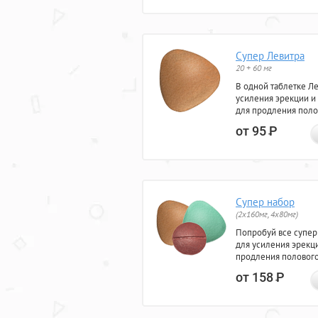
Супер Левитра
20 + 60 мг
В одной таблетке Л
усиления эрекции и
для продления поло
от 95
Р
Супер набор
(2х160мг, 4х80мг)
Попробуй все супер
для усиления эрекц
продления полового
от 158
Р