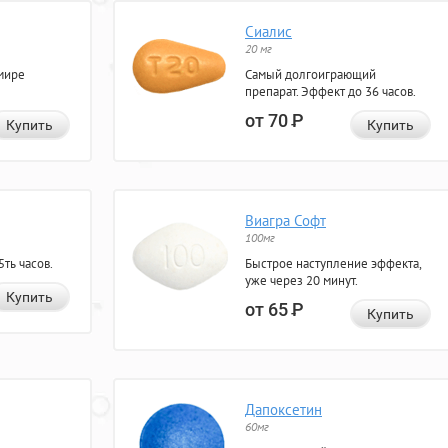
Сиалис
20 мг
мире
Самый долгоиграющий
препарат. Эффект до 36 часов.
от 70
Р
Купить
Купить
Виагра Софт
100мг
ть часов.
Быстрое наступление эффекта,
уже через 20 минут.
Купить
от 65
Р
Купить
Дапоксетин
60мг