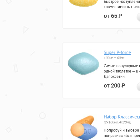
Быстрое наступлени
совместимость с ал
от 65
Р
Super P-force
100мг + 60мг
Самые популярные 
одной таблетке — Ви
Дапоксетин.
от 200
Р
Набор Классичес
(2x100мг, 4x20мг)
Попробуй и выбери
понравившийся преп