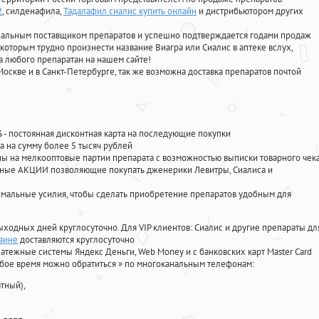
2
, силденафила
,
Тадалафил сиалис купить онлайн
и дистрибьютором других
циальным поставщиком препаратов и успешно подтверждается годами продаж
 которым трудно произнести название Виагра или Сиалис в аптеке вслух,
 любого препаратан на нашем сайте!
Москве и в Санкт-Петербурге, так же возможна доставка препаратов почтой
%
- постоянная дисконтная карта на последующие покупки
а на сумму более 5 тысяч рублей
 на мелкооптовые партии препарата с возможностью выписки товарного чек
личные АКЦИИ позволяющие покупать дженерики Левитры, Сиалиса и
мальные усилия, чтобы сделать приобретение препаратов удобным для
ыходных дней круглосуточно. Для VIP клиентов: Сиалис и другие препараты дл
аине
доставляются круглосуточно
атежные системы Яндекс Деньги, Web Money и с банковских карт Master Card
юбое время можно обратиться
»
по многоканальным телефонам:
тный),