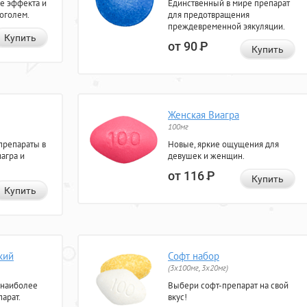
е эффекта и
Единственный в мире препарат
коголем.
для предотвращения
преждевременной эякуляции.
Купить
от 90
Р
Купить
Женская Виагра
100мг
препараты в
Новые, яркие ощущения для
агра и
девушек и женщин.
от 116
Р
Купить
Купить
кий
Софт набор
(3x100мг, 3x20мг)
 наиболее
Выбери софт-препарат на свой
арат.
вкус!