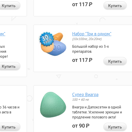
от 117
Р
Купить
Купить
ом"
Набор "Три в одном"
(10x100мг, 20x20мг)
ных
Большой набор из 3-х
ения
препаратов.
боре!
от 117
Р
Купить
Купить
Супер Виагра
100 + 60 мг
 36 часов и
Виагра и Дапоксетин в одной
 акта в
таблетке. Усиление эрекции и
продление полового акта!
от 90
Р
Купить
Купить