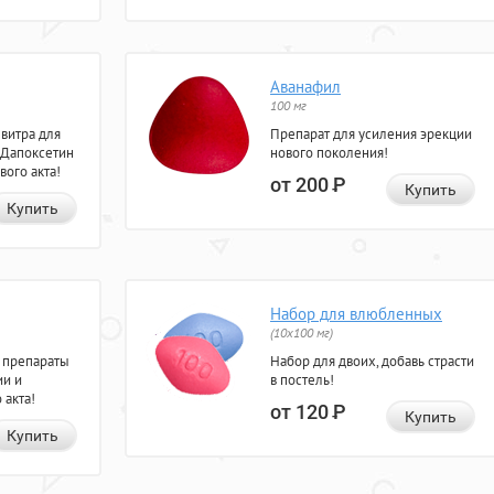
Аванафил
100 мг
евитра для
Препарат для усиления эрекции
 Дапоксетин
нового поколения!
вого акта!
от 200
Р
Купить
Купить
Набор для влюбленных
(10х100 мг)
 препараты
Набор для двоих, добавь страсти
ии и
в постель!
 акта!
от 120
Р
Купить
Купить