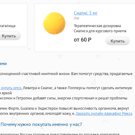
Сиалис 5 мг
5мг
лагалища
Терапевтическая дозировка
Сиалиса для курсового приема
Купить
от 60
Р
Купить
нами
олноценной счастливой инитмной жизни. Вам помогут средства, придагаемые
 купить омск
, Левитра и Сиалис, а также Попперсы помогут сделать интимную
и яркой
Ансомон и Гетропин добавят силы, энергии спортсменам и решат проблемы
ориамин Форте, Guarana и Экдистерон повысят выносливость организма, вернут
огих внутренних органов, омолодят кожу, и,
Заказать онлайн Аванафил Ряжск
.
Почему нужно покупать именно у нас?
территории России торговым представителем по продаже препаратов