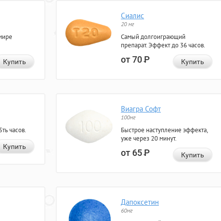
Сиалис
20 мг
мире
Самый долгоиграющий
препарат. Эффект до 36 часов.
от 70
Р
Купить
Купить
Виагра Софт
100мг
ть часов.
Быстрое наступление эффекта,
уже через 20 минут.
Купить
от 65
Р
Купить
Дапоксетин
60мг