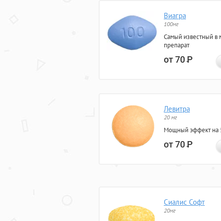
Виагра
100мг
Самый известный в 
препарат
от 70
Р
Левитра
20 мг
Мощный эффект на 5
от 70
Р
Сиалис Софт
20мг