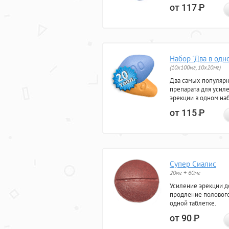
от 117
Р
Набор "Два в одн
(10x100мг, 10x20мг)
Два самых популяр
препарата для усил
эрекции в одном на
от 115
Р
Супер Сиалис
20мг + 60мг
Усиление эрекции до
продление полового
одной таблетке.
от 90
Р