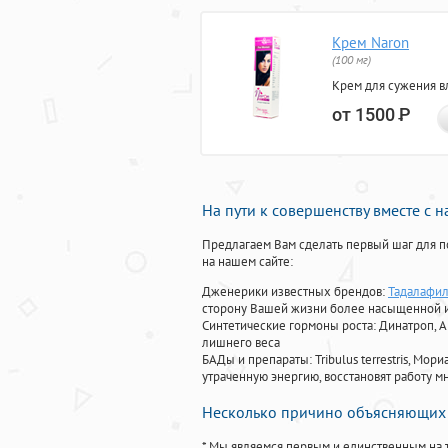
Крем Naron
(100 мг)
Крем для сужения в
от 1500
Р
На пути к совершенству вместе с 
Предлагаем Вам сделать первый шаг для п
на нашем сайте:
Дженерики известных брендов:
Тадалафил
сторону Вашей жизни более насыщенной 
Синтетические гормоны роста
: Динатроп, 
лишнего веса
БАДы и препараты:
Tribulus terrestris, М
утраченную энергию, восстановят работу мн
Несколько причино объясняющих 
* Мы являемся первым и единственным на 