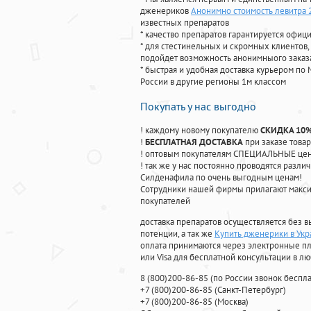
дженериков
Анонимно стоимость левитра 
известных препаратов
* качество препаратов гарантируется офи
* для стестинельных и скромных клиентов,
подойдет возможность анонимныого заказа
* быстрая и удобная доставка курьером по 
России в другие регионы 1м классом
Покупать у нас выгодно
! каждому новому покупателю
СКИДКА 10
!
БЕСПЛАТНАЯ ДОСТАВКА
при заказе товар
! оптовым покупателям СПЕЦИАЛЬНЫЕ цены
! так же у нас постоянно проводятся раз
Силденафила по очень выгодным ценам!
Cотрудники нашей фирмы прилагают макси
покупателей
доставка препаратов осуществляется без в
потенции, а так же
Купить дженерики в Укр
оплата принимаются через электронные пл
или Visa для бесплатной консультации в л
8
(800
)200-86-85
(
по России звонок беспла
+7
(800
)200-86-85
(
Санкт-Петербург)
+7
(800
)200-86-85
(
Москва)