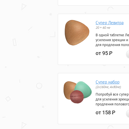
Супер Левитра
20 + 60 мг
В одной таблетке Л
усиления эрекции и
для продления поло
от 95
Р
Супер набор
(2х160мг, 4х80мг)
Попробуй все супер
для усиления эрекц
продления полового
от 158
Р