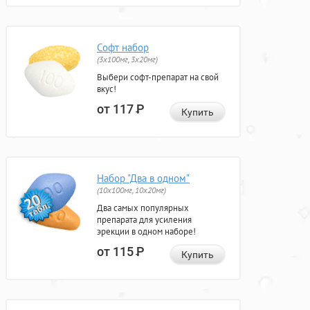
Софт набор
(3x100мг, 3x20мг)
Выбери софт-препарат на свой
вкус!
от 117
Р
Купить
Набор "Два в одном"
(10x100мг, 10x20мг)
Два самых популярных
препарата для усиления
эрекции в одном наборе!
от 115
Р
Купить