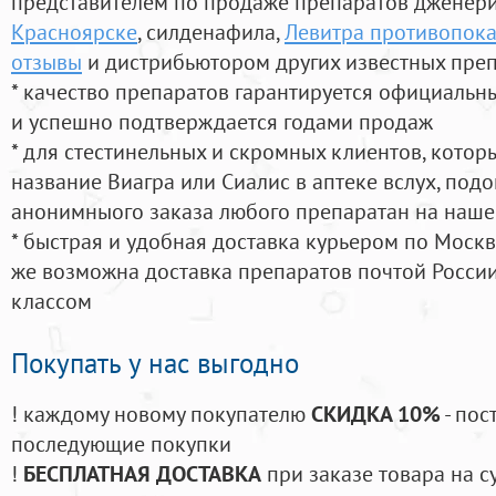
представителем по продаже препаратов дженер
Красноярске
, силденафила
,
Левитра противопок
отзывы
и дистрибьютором других известных пре
* качество препаратов гарантируется официаль
и успешно подтверждается годами продаж
* для стестинельных и скромных клиентов, кото
название Виагра или Сиалис в аптеке вслух, под
анонимныого заказа любого препаратан на наше
* быстрая и удобная доставка курьером по Москве
же возможна доставка препаратов почтой России
классом
Покупать у нас выгодно
! каждому новому покупателю
СКИДКА 10%
- пос
последующие покупки
!
БЕСПЛАТНАЯ ДОСТАВКА
при заказе товара на с