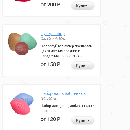
от 200
Р
Купить
Супер набор
(2х160мг, 4х80мг)
Попробуй все супер препараты
для усиления эрекции и
продления полового акта!
от 158
Р
Купить
Набор для влюбленных
(10х100 мг)
Набор для двоих, добавь страсти
в постель!
от 120
Р
Купить