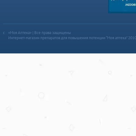
«Моя Аптека» | Все права защищены
Интернет-магазин препаратов для повышения потенции “Моя аптека” 201