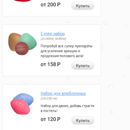
от 200
Р
Купить
Супер набор
(2х160мг, 4х80мг)
Попробуй все супер препараты
для усиления эрекции и
продления полового акта!
от 158
Р
Купить
Набор для влюбленных
(10х100 мг)
Набор для двоих, добавь страсти
в постель!
от 120
Р
Купить