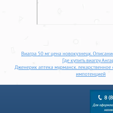
Виагра 50 мг цена новокузнецк. Описани
Где купить виагру Анга
Дженерик аптека мурманск. лекарственное 
импотенцией