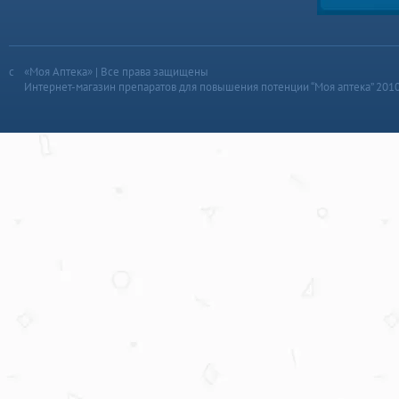
«Моя Аптека» | Все права защищены
Интернет-магазин препаратов для повышения потенции “Моя аптека” 201