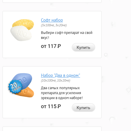
Софт набор
(3x100мг, 3x20мг)
Выбери софт-препарат на свой
вкус!
от 117
Р
Купить
Набор "Два в одном"
(10x100мг, 10x20мг)
Два самых популярных
препарата для усиления
эрекции в одном наборе!
от 115
Р
Купить