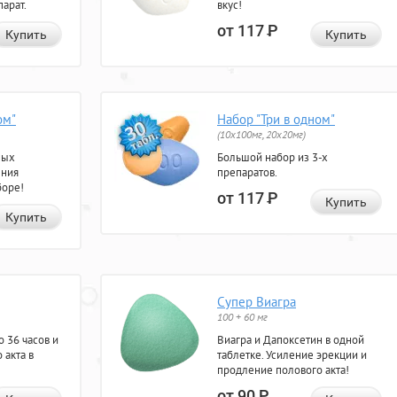
арат.
вкус!
от 117
Р
Купить
Купить
ом"
Набор "Три в одном"
(10x100мг, 20x20мг)
ных
Большой набор из 3-х
ения
препаратов.
боре!
от 117
Р
Купить
Купить
Супер Виагра
100 + 60 мг
 36 часов и
Виагра и Дапоксетин в одной
 акта в
таблетке. Усиление эрекции и
продление полового акта!
от 90
Р