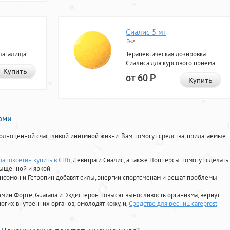
Сиалис 5 мг
5мг
лагалища
Терапевтическая дозировка
Сиалиса для курсового приема
Купить
от 60
Р
Купить
нами
олноценной счастливой инитмной жизни. Вам помогут средства, придагаемые
дапоксетин купить в СПб
, Левитра и Сиалис, а также Попперсы помогут сделать
сыщенной и яркой
Ансомон и Гетропин добавят силы, энергии спортсменам и решат проблемы
ориамин Форте, Guarana и Экдистерон повысят выносливость организма, вернут
огих внутренних органов, омолодят кожу, и,
Средство для ресниц careprost