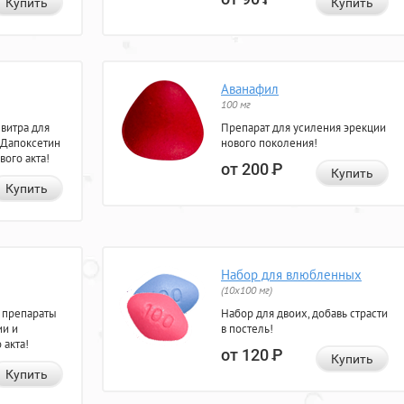
Купить
Купить
Аванафил
100 мг
евитра для
Препарат для усиления эрекции
 Дапоксетин
нового поколения!
вого акта!
от 200
Р
Купить
Купить
Набор для влюбленных
(10х100 мг)
 препараты
Набор для двоих, добавь страсти
ии и
в постель!
 акта!
от 120
Р
Купить
Купить