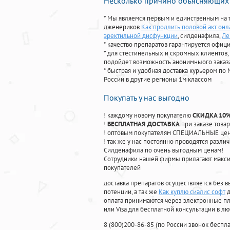
Несколько причино объясняющих 
* Мы являемся первым и единственным на 
дженериков
Как продлить половой акт он
эректильной дисфункции
, силденафила
,
Ле
* качество препаратов гарантируется офи
* для стестинельных и скромных клиентов,
подойдет возможность анонимныого заказа
* быстрая и удобная доставка курьером по 
России в другие регионы 1м классом
Покупать у нас выгодно
! каждому новому покупателю
СКИДКА 10
!
БЕСПЛАТНАЯ ДОСТАВКА
при заказе товар
! оптовым покупателям СПЕЦИАЛЬНЫЕ цены
! так же у нас постоянно проводятся раз
Силденафила по очень выгодным ценам!
Cотрудники нашей фирмы прилагают макси
покупателей
доставка препаратов осуществляется без в
потенции, а так же
Как куплю сиалис софт
д
оплата принимаются через электронные пл
или Visa для бесплатной консультации в л
8
(800
)200-86-85
(
по России звонок беспла