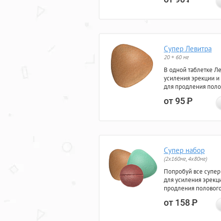
Супер Левитра
20 + 60 мг
В одной таблетке Л
усиления эрекции и
для продления поло
от 95
Р
Супер набор
(2х160мг, 4х80мг)
Попробуй все супер
для усиления эрекц
продления полового
от 158
Р