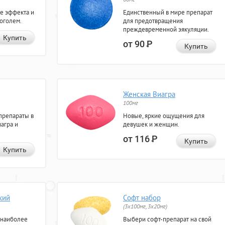
е эффекта и
Единственный в мире препарат
коголем.
для предотвращения
преждевременной эякуляции.
Купить
от 90
Р
Купить
Женская Виагра
100мг
препараты в
Новые, яркие ощущения для
агра и
девушек и женщин.
от 116
Р
Купить
Купить
кий
Софт набор
(3x100мг, 3x20мг)
 наиболее
Выбери софт-препарат на свой