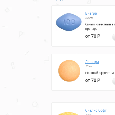
Виагра
100мг
Самый известный в 
препарат
от 70
Р
Левитра
20 мг
Мощный эффект на 5
от 70
Р
Сиалис Софт
20мг