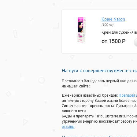
Крем Naron
(100 мг)
Крем для сужения в
от 1500
Р
На пути к совершенству вместе с 
Предлагаем Вам сделать первый шаг для п
на нашем сайте:
Дженерики известных брендов:
Препарат 
интимную сторону Вашей жизни более на
Синтетические гормоны роста
: Динатроп, 
лишнего веса
БАДы и препараты:
Tribulus terrestris, М
утраченную энергию, восстановят работу мн
отзывы
.