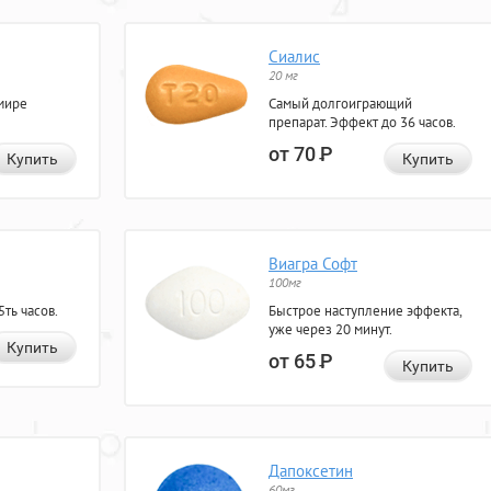
Сиалис
20 мг
мире
Самый долгоиграющий
препарат. Эффект до 36 часов.
от 70
Р
Купить
Купить
Виагра Софт
100мг
ть часов.
Быстрое наступление эффекта,
уже через 20 минут.
Купить
от 65
Р
Купить
Дапоксетин
60мг