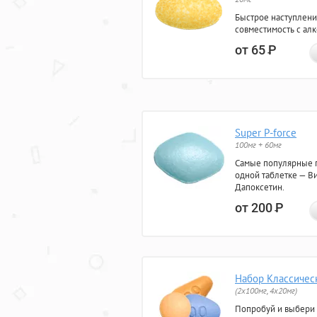
Быстрое наступлени
совместимость с ал
от 65
Р
Super P-force
100мг + 60мг
Самые популярные 
одной таблетке — Ви
Дапоксетин.
от 200
Р
Набор Классичес
(2x100мг, 4x20мг)
Попробуй и выбери