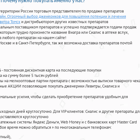
Почему нужно покупать именно у нас?
территории России торговым представителем по продаже препаратов
лайн. Огромный выбор дженериков для повышения потенции и лечения
витра Томск
и дистрибьютором других известных препаратов
циальным поставщиком препаратов и успешно подтверждается годами продаж
 которым трудно произнести название Виагра или Сиалис в аптеке вслух,
 любого препаратан на нашем сайте!
Москве и в Санкт-Петербурге, так же возможна доставка препаратов почтой
%
- постоянная дисконтная карта на последующие покупки
а на сумму более 5 тысяч рублей
 на мелкооптовые партии препарата с возможностью выписки товарного чек
личные АКЦИИ позволяющие покупать дженерики Левитры, Сиалиса и
мальные усилия, чтобы сделать приобретение препаратов удобным для
ыходных дней круглосуточно. Для VIP клиентов: Сиалис и другие препараты дл
оставляются круглосуточно
атежные системы Яндекс Деньги, Web Money и с банковских карт Master Card
юбое время можно обратиться
»
по многоканальным телефонам:
тный),