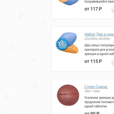
понравившийся преп
от 117
Р
Набор "Два в одн
(10x100мг, 10x20мг)
Два самых популяр
препарата для усил
эрекции в одном на
от 115
Р
Супер Сиалис
20мг + 60мг
Усиление эрекции до
продление полового
одной таблетке.
от 90
Р