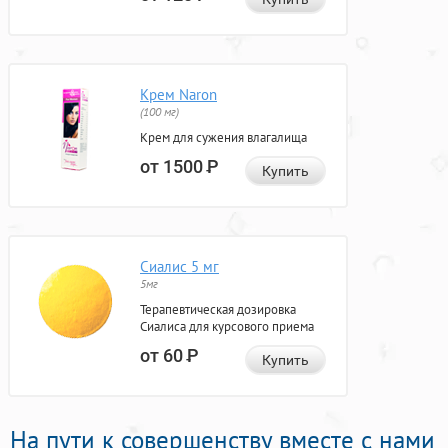
Крем Naron
(100 мг)
Крем для сужения влагалища
от 1500
Р
Купить
Сиалис 5 мг
5мг
Терапевтическая дозировка
Сиалиса для курсового приема
от 60
Р
Купить
На пути к совершенству вместе с нами