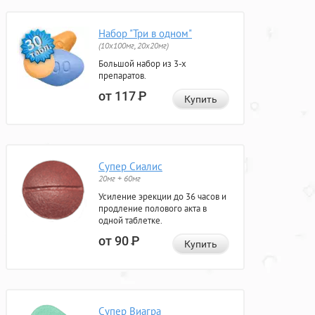
Набор "Три в одном"
(10x100мг, 20x20мг)
Большой набор из 3-х
препаратов.
от 117
Р
Купить
Супер Сиалис
20мг + 60мг
Усиление эрекции до 36 часов и
продление полового акта в
одной таблетке.
от 90
Р
Купить
Супер Виагра