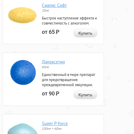
Сиалис Софт
20мг
Быстрое наступление эффекта и
совместимость с алкоголем.
от 65
Р
Купить
Дапоксетин
60мг
Единственный в мире препарат
для предотвращения
преждевременной эякуляции.
от 90
Р
Купить
Super P-force
100мг + 60мг