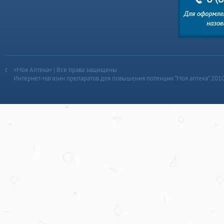
«Моя Аптека» | Все права защищены
Интернет-магазин препаратов для повышения потенции “Моя аптека” 201