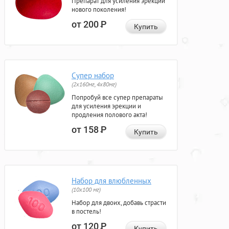
Препарат для усиления эрекции
нового поколения!
от 200
Р
Купить
Супер набор
(2х160мг, 4х80мг)
Попробуй все супер препараты
для усиления эрекции и
продления полового акта!
от 158
Р
Купить
Набор для влюбленных
(10х100 мг)
Набор для двоих, добавь страсти
в постель!
от 120
Р
Купить