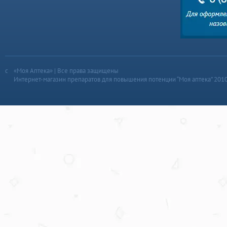
«Моя Аптека» | Все права защищены
Интернет-магазин препаратов для повышения потенции “Моя аптека” 201