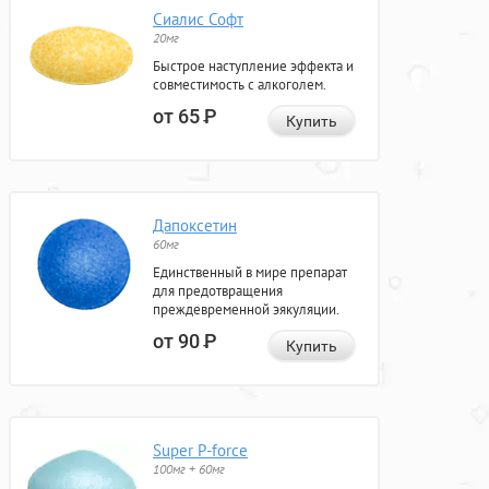
Сиалис Софт
20мг
Быстрое наступление эффекта и
совместимость с алкоголем.
от 65
Р
Купить
Дапоксетин
60мг
Единственный в мире препарат
для предотвращения
преждевременной эякуляции.
от 90
Р
Купить
Super P-force
100мг + 60мг