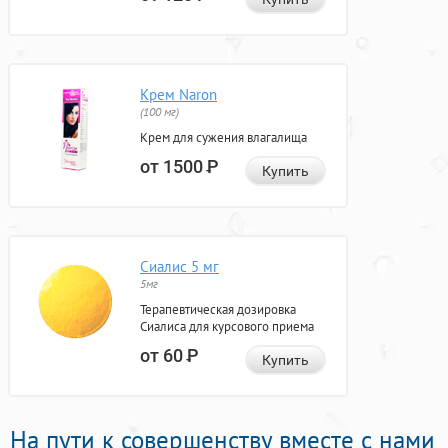
Крем Naron
(100 мг)
Крем для сужения влагалища
от 1500
Р
Купить
Сиалис 5 мг
5мг
Терапевтическая дозировка
Сиалиса для курсового приема
от 60
Р
Купить
На пути к совершенству вместе с нами