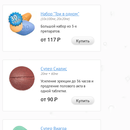
Набор "Три в одном"
(10x100мг, 20x20мг)
Большой набор из 3-х
препаратов.
от 117
Р
Купить
Супер Сиалис
20мг + 60мг
Усиление эрекции до 36 часов и
продление полового акта в
одной таблетке.
от 90
Р
Купить
Супер Виагра