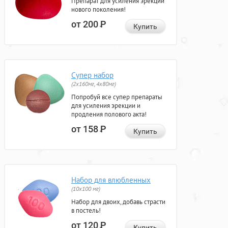
Препарат для усиления эрекции
нового поколения!
от 200
Р
Купить
Супер набор
(2х160мг, 4х80мг)
Попробуй все супер препараты
для усиления эрекции и
продления полового акта!
от 158
Р
Купить
Набор для влюбленных
(10х100 мг)
Набор для двоих, добавь страсти
в постель!
от 120
Р
Купить