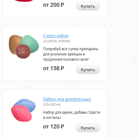
от 200
Р
Купить
Супер набор
(2х160мг, 4х80мг)
Попробуй все супер препараты
для усиления эрекции и
продления полового акта!
от 158
Р
Купить
Набор для влюбленных
(10х100 мг)
Набор для двоих, добавь страсти
в постель!
от 120
Р
Купить