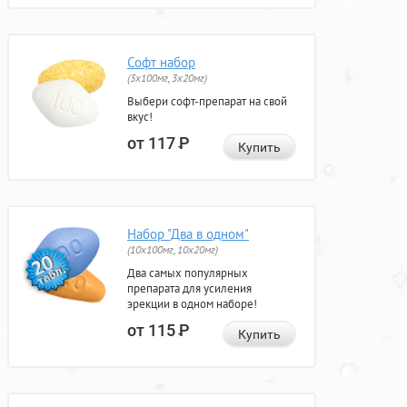
Софт набор
(3x100мг, 3x20мг)
Выбери софт-препарат на свой
вкус!
от 117
Р
Купить
Набор "Два в одном"
(10x100мг, 10x20мг)
Два самых популярных
препарата для усиления
эрекции в одном наборе!
от 115
Р
Купить