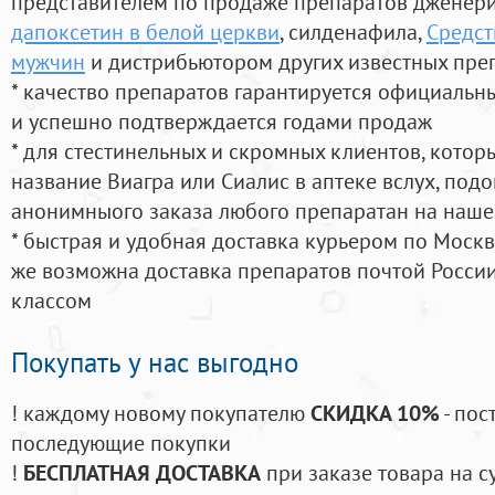
представителем по продаже препаратов дженер
дапоксетин в белой церкви
, силденафила
,
Средс
мужчин
и дистрибьютором других известных пре
* качество препаратов гарантируется официаль
и успешно подтверждается годами продаж
* для стестинельных и скромных клиентов, кото
название Виагра или Сиалис в аптеке вслух, под
анонимныого заказа любого препаратан на наше
* быстрая и удобная доставка курьером по Москве
же возможна доставка препаратов почтой России
классом
Покупать у нас выгодно
! каждому новому покупателю
СКИДКА 10%
- пос
последующие покупки
!
БЕСПЛАТНАЯ ДОСТАВКА
при заказе товара на с