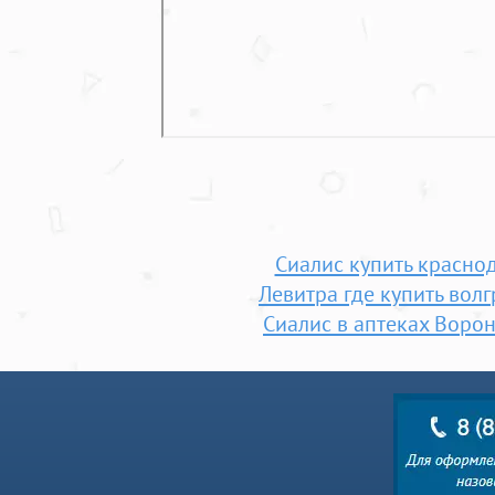
Сиалис купить красно
Левитра где купить вол
Сиалис в аптеках Воро