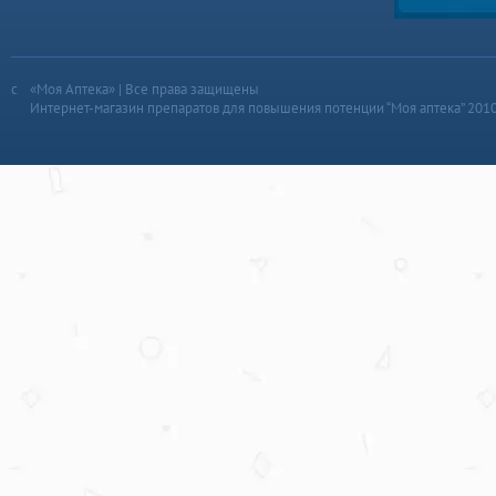
«Моя Аптека» | Все права защищены
Интернет-магазин препаратов для повышения потенции “Моя аптека” 201