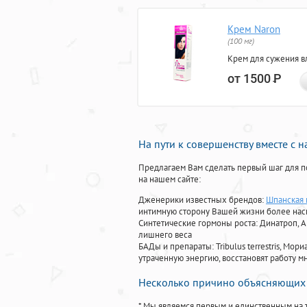
Крем Naron
(100 мг)
Крем для сужения в
от 1500
Р
На пути к совершенству вместе с 
Предлагаем Вам сделать первый шаг для п
на нашем сайте:
Дженерики известных брендов:
Шпанская 
интимную сторону Вашей жизни более на
Синтетические гормоны роста
: Динатроп, 
лишнего веса
БАДы и препараты:
Tribulus terrestris, М
утраченную энергию, восстановят работу мн
Несколько причино объясняющих 
* Мы являемся первым и единственным на 