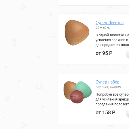
Супер Левитра
20 + 60 мг
В одной таблетке Л
усиления эрекции и
для продления поло
от 95
Р
Супер набор
(2х160мг, 4х80мг)
Попробуй все супер
для усиления эрекц
продления полового
от 158
Р