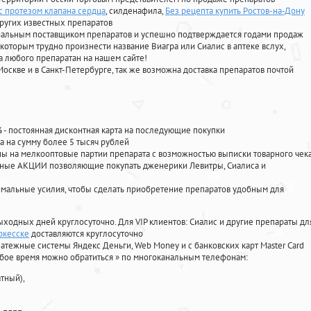
с протезом клапана сердца
, силденафила
,
Без рецепта купить Ростов-на-Дону
ругих известных препаратов
циальным поставщиком препаратов и успешно подтверждается годами продаж
 которым трудно произнести название Виагра или Сиалис в аптеке вслух,
 любого препаратан на нашем сайте!
Москве и в Санкт-Петербурге, так же возможна доставка препаратов почтой
%
- постоянная дисконтная карта на последующие покупки
а на сумму более 5 тысяч рублей
 на мелкооптовые партии препарата с возможностью выписки товарного чек
личные АКЦИИ позволяющие покупать дженерики Левитры, Сиалиса и
мальные усилия, чтобы сделать приобретение препаратов удобным для
ыходных дней круглосуточно. Для VIP клиентов: Сиалис и другие препараты дл
ркесске
доставляются круглосуточно
атежные системы Яндекс Деньги, Web Money и с банковских карт Master Card
юбое время можно обратиться
»
по многоканальным телефонам:
тный),