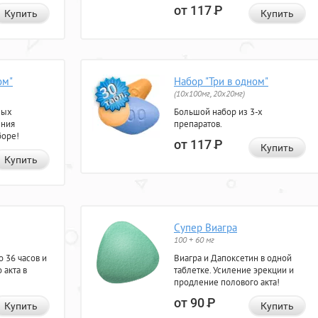
от 117
Р
Купить
Купить
ом"
Набор "Три в одном"
(10x100мг, 20x20мг)
ных
Большой набор из 3-х
ения
препаратов.
боре!
от 117
Р
Купить
Купить
Супер Виагра
100 + 60 мг
 36 часов и
Виагра и Дапоксетин в одной
 акта в
таблетке. Усиление эрекции и
продление полового акта!
от 90
Р
Купить
Купить