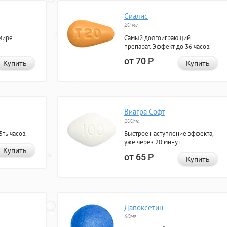
Сиалис
20 мг
мире
Самый долгоиграющий
препарат. Эффект до 36 часов.
от 70
Р
Купить
Купить
Виагра Софт
100мг
ть часов.
Быстрое наступление эффекта,
уже через 20 минут.
Купить
от 65
Р
Купить
Дапоксетин
60мг