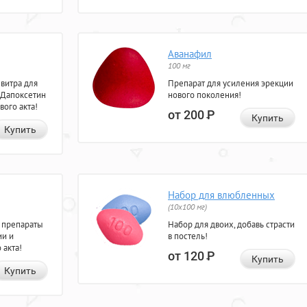
Аванафил
100 мг
евитра для
Препарат для усиления эрекции
 Дапоксетин
нового поколения!
вого акта!
от 200
Р
Купить
Купить
Набор для влюбленных
(10х100 мг)
 препараты
Набор для двоих, добавь страсти
ии и
в постель!
 акта!
от 120
Р
Купить
Купить