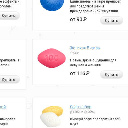
е эффекта и
Единственный в мире препарат
коголем.
для предотвращения
преждевременной эякуляции.
Купить
от 90
Р
Купить
Женская Виагра
100мг
препараты в
Новые, яркие ощущения для
агра и
девушек и женщин.
от 116
Р
Купить
Купить
кий
Софт набор
(3x100мг, 3x20мг)
 наиболее
Выбери софт-препарат на свой
арат.
вкус!