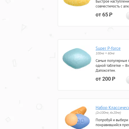
Быстрое наступлени
совместимость с ал
от 65
Р
Super P-force
100мг + 60мг
Самые популярные 
одной таблетке — Ви
Дапоксетин.
от 200
Р
Набор Классичес
(2x100мг, 4x20мг)
Попробуй и выбери
понравившийся преп