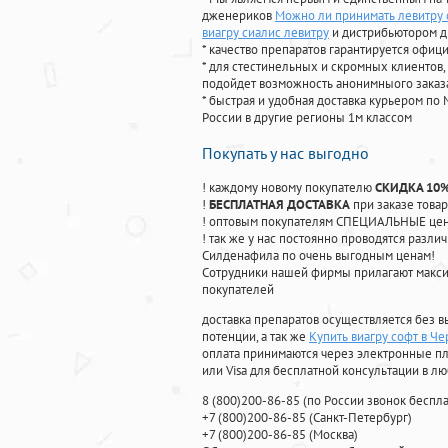
дженериков
Можно ли принимать левитру 
виагру сиалис левитру
и дистрибьютором д
* качество препаратов гарантируется офи
* для стестинельных и скромных клиентов,
подойдет возможность анонимныого заказа
* быстрая и удобная доставка курьером по 
России в другие регионы 1м классом
Покупать у нас выгодно
! каждому новому покупателю
СКИДКА 10
!
БЕСПЛАТНАЯ ДОСТАВКА
при заказе товар
! оптовым покупателям СПЕЦИАЛЬНЫЕ цены
! так же у нас постоянно проводятся раз
Силденафила по очень выгодным ценам!
Cотрудники нашей фирмы прилагают макси
покупателей
доставка препаратов осуществляется без в
потенции, а так же
Купить виагру софт в Че
оплата принимаются через электронные пл
или Visa для бесплатной консультации в л
8
(800
)200-86-85
(
по России звонок беспла
+7
(800
)200-86-85
(
Санкт-Петербург)
+7
(800
)200-86-85
(
Москва)