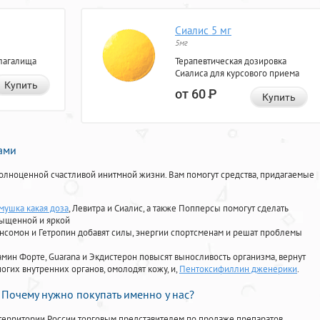
Сиалис 5 мг
5мг
лагалища
Терапевтическая дозировка
Сиалиса для курсового приема
Купить
от 60
Р
Купить
нами
олноценной счастливой инитмной жизни. Вам помогут средства, придагаемые
мушка какая доза
, Левитра и Сиалис, а также Попперсы помогут сделать
сыщенной и яркой
Ансомон и Гетропин добавят силы, энергии спортсменам и решат проблемы
ориамин Форте, Guarana и Экдистерон повысят выносливость организма, вернут
огих внутренних органов, омолодят кожу, и,
Пентоксифиллин дженерики
.
Почему нужно покупать именно у нас?
территории России торговым представителем по продаже препаратов