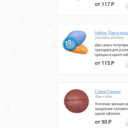
от 117
Р
Набор "Два в одн
(10x100мг, 10x20мг)
Два самых популяр
препарата для усил
эрекции в одном на
от 115
Р
Супер Сиалис
20мг + 60мг
Усиление эрекции до
продление полового
одной таблетке.
от 90
Р