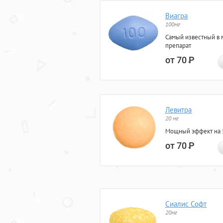
Виагра
100мг
Самый известный в 
препарат
от 70
Р
Левитра
20 мг
Мощный эффект на 5
от 70
Р
Сиалис Софт
20мг