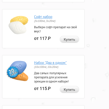
Софт набор
(3x100мг, 3x20мг)
Выбери софт-препарат на свой
вкус!
от 117
Р
Купить
Набор "Два в одном"
(10x100мг, 10x20мг)
Два самых популярных
препарата для усиления
эрекции в одном наборе!
от 115
Р
Купить