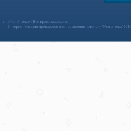
«Моя Аптека» | Все права защищены
Интернет-магазин препаратов для повышения потенции “Моя аптека” 201