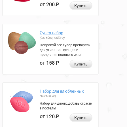
от 200
Р
Купить
Супер набор
(2х160мг, 4х80мг)
Попробуй все супер препараты
для усиления эрекции и
продления полового акта!
от 158
Р
Купить
Набор для влюбленных
(10х100 мг)
Набор для двоих, добавь страсти
в постель!
от 120
Р
Купить