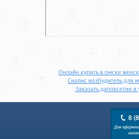
Онлайн купить в омске женск
Сиалис возбудитель для 
Заказать дапоксетин в