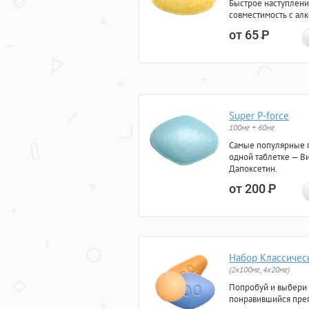
Быстрое наступлени
совместимость с ал
от 65
Р
Super P-force
100мг + 60мг
Самые популярные 
одной таблетке — Ви
Дапоксетин.
от 200
Р
Набор Классичес
(2x100мг, 4x20мг)
Попробуй и выбери
понравившийся преп