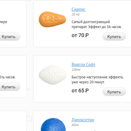
Сиалис
20 мг
мире
Самый долгоиграющий
препарат. Эффект до 36 часов.
от 70
Р
Купить
Купить
Виагра Софт
100мг
ть часов.
Быстрое наступление эффекта,
уже через 20 минут.
Купить
от 65
Р
Купить
Дапоксетин
60мг