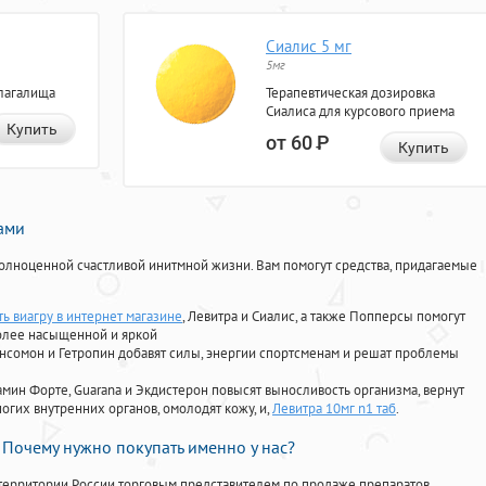
Сиалис 5 мг
5мг
лагалища
Терапевтическая дозировка
Сиалиса для курсового приема
Купить
от 60
Р
Купить
нами
олноценной счастливой инитмной жизни. Вам помогут средства, придагаемые
ть виагру в интернет магазине
, Левитра и Сиалис, а также Попперсы помогут
олее насыщенной и яркой
Ансомон и Гетропин добавят силы, энергии спортсменам и решат проблемы
ориамин Форте, Guarana и Экдистерон повысят выносливость организма, вернут
огих внутренних органов, омолодят кожу, и,
Левитра 10мг n1 таб
.
Почему нужно покупать именно у нас?
территории России торговым представителем по продаже препаратов