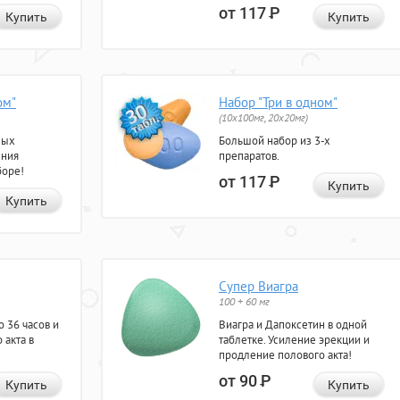
от 117
Р
Купить
Купить
ом"
Набор "Три в одном"
(10x100мг, 20x20мг)
ных
Большой набор из 3-х
ения
препаратов.
боре!
от 117
Р
Купить
Купить
Супер Виагра
100 + 60 мг
 36 часов и
Виагра и Дапоксетин в одной
 акта в
таблетке. Усиление эрекции и
продление полового акта!
от 90
Р
Купить
Купить