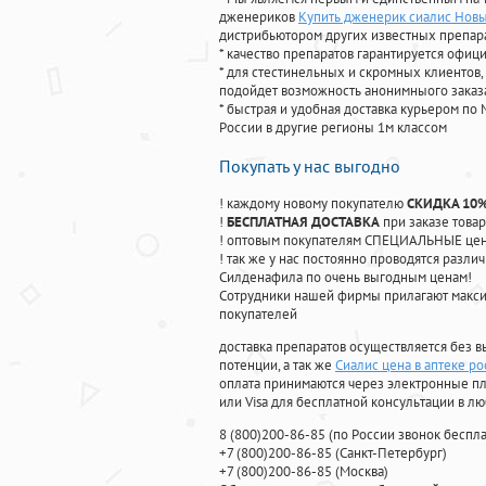
дженериков
Купить дженерик сиалис Нов
дистрибьютором других известных препар
* качество препаратов гарантируется офи
* для стестинельных и скромных клиентов,
подойдет возможность анонимныого заказа
* быстрая и удобная доставка курьером по 
России в другие регионы 1м классом
Покупать у нас выгодно
! каждому новому покупателю
СКИДКА 10
!
БЕСПЛАТНАЯ ДОСТАВКА
при заказе товар
! оптовым покупателям СПЕЦИАЛЬНЫЕ цены
! так же у нас постоянно проводятся раз
Силденафила по очень выгодным ценам!
Cотрудники нашей фирмы прилагают макси
покупателей
доставка препаратов осуществляется без в
потенции, а так же
Сиалис цена в аптеке ро
оплата принимаются через электронные пл
или Visa для бесплатной консультации в л
8
(800
)200-86-85
(
по России звонок беспла
+7
(800
)200-86-85
(
Санкт-Петербург)
+7
(800
)200-86-85
(
Москва)