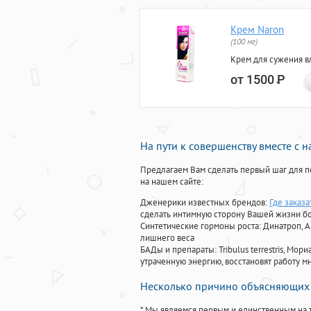
Крем Naron
(100 мг)
Крем для сужения в
от 1500
Р
На пути к совершенству вместе с 
Предлагаем Вам сделать первый шаг для п
на нашем сайте:
Дженерики известных брендов:
Где заказа
сделать интимную сторону Вашей жизни б
Синтетические гормоны роста
: Динатроп, 
лишнего веса
БАДы и препараты:
Tribulus terrestris, М
утраченную энергию, восстановят работу мн
Несколько причино объясняющих 
* Мы являемся первым и единственным на 