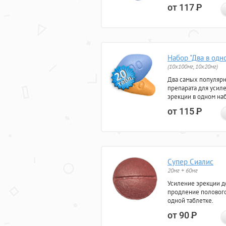
от 117
Р
Набор "Два в одн
(10x100мг, 10x20мг)
Два самых популяр
препарата для усил
эрекции в одном на
от 115
Р
Супер Сиалис
20мг + 60мг
Усиление эрекции до
продление полового
одной таблетке.
от 90
Р