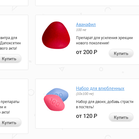
Аванафил
100 мг
евитра для
Препарат для усиления эрекции
 Дапоксетин
нового поколения!
вого акта!
от 200
Р
Купить
Купить
Набор для влюбленных
(10х100 мг)
 препараты
Набор для двоих, добавь страсти
ии и
в постель!
 акта!
от 120
Р
Купить
Купить