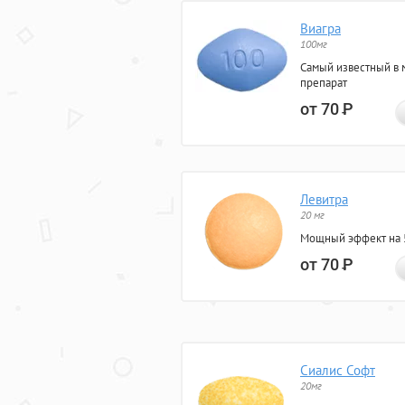
Виагра
100мг
Самый известный в 
препарат
от 70
Р
Левитра
20 мг
Мощный эффект на 5
от 70
Р
Сиалис Софт
20мг