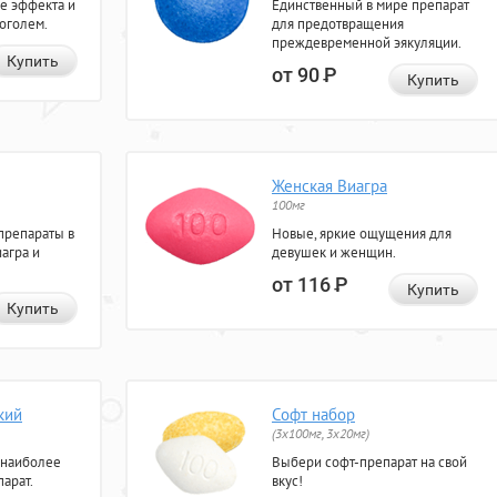
е эффекта и
Единственный в мире препарат
коголем.
для предотвращения
преждевременной эякуляции.
Купить
от 90
Р
Купить
Женская Виагра
100мг
препараты в
Новые, яркие ощущения для
агра и
девушек и женщин.
от 116
Р
Купить
Купить
кий
Софт набор
(3x100мг, 3x20мг)
 наиболее
Выбери софт-препарат на свой
арат.
вкус!