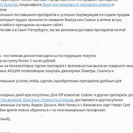
ый Уренгой
, силденафила
,
Вред для здоровья от препарата левитра
и
атов
циальным поставщиком препаратов и успешно подтверждается годами продаж
 которым трудно произнести название Виагра или Сиалис в аптеке вслух,
 любого препаратан на нашем сайте!
Москве и в Санкт-Петербурге, так же возможна доставка препаратов почтой
%
- постоянная дисконтная карта на последующие покупки
а на сумму более 5 тысяч рублей
 на мелкооптовые партии препарата с возможностью выписки товарного чек
личные АКЦИИ позволяющие покупать дженерики Левитры, Сиалиса и
мальные усилия, чтобы сделать приобретение препаратов удобным для
ыходных дней круглосуточно. Для VIP клиентов: Сиалис и другие препараты дл
стов великий. Описание, стоимость и отзывы
доставляются круглосуточно
атежные системы Яндекс Деньги, Web Money и с банковских карт Master Card
юбое время можно обратиться
»
по многоканальным телефонам:
тный),