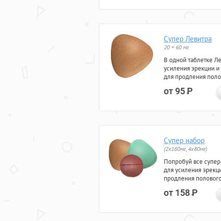
Супер Левитра
20 + 60 мг
В одной таблетке Л
усиления эрекции и
для продления поло
от 95
Р
Супер набор
(2х160мг, 4х80мг)
Попробуй все супер
для усиления эрекц
продления полового
от 158
Р