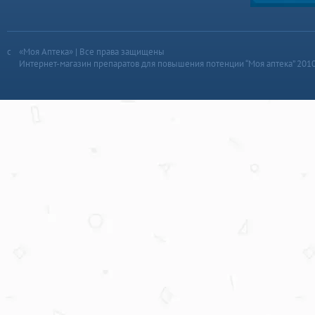
«Моя Аптека» | Все права защищены
Интернет-магазин препаратов для повышения потенции “Моя аптека” 201