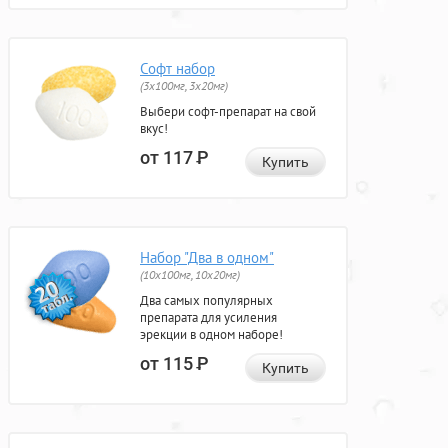
Софт набор
(3x100мг, 3x20мг)
Выбери софт-препарат на свой
вкус!
от 117
Р
Купить
Набор "Два в одном"
(10x100мг, 10x20мг)
Два самых популярных
препарата для усиления
эрекции в одном наборе!
от 115
Р
Купить