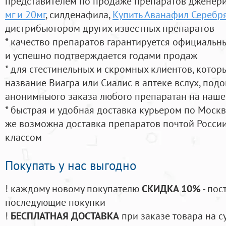
представителем по продаже препаратов дженер
мг и 20мг
, силденафила
,
Купить Аванафил Серебр
дистрибьютором других известных препаратов
* качество препаратов гарантируется официаль
и успешно подтверждается годами продаж
* для стестинельных и скромных клиентов, кото
название Виагра или Сиалис в аптеке вслух, под
анонимныого заказа любого препаратан на наше
* быстрая и удобная доставка курьером по Москве
же возможна доставка препаратов почтой России
классом
Покупать у нас выгодно
! каждому новому покупателю
СКИДКА 10%
- пос
последующие покупки
!
БЕСПЛАТНАЯ ДОСТАВКА
при заказе товара на с