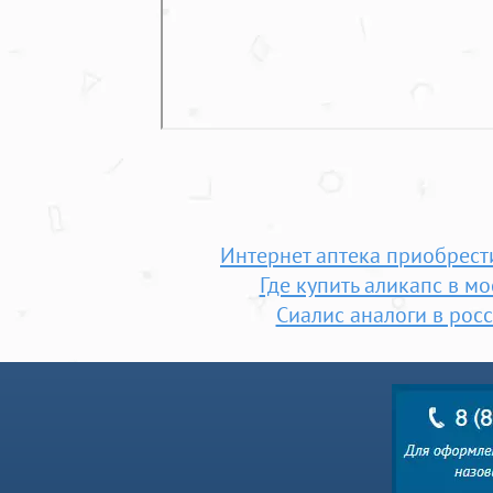
Интернет аптека приобрест
Где купить аликапс в мо
Сиалис аналоги в рос