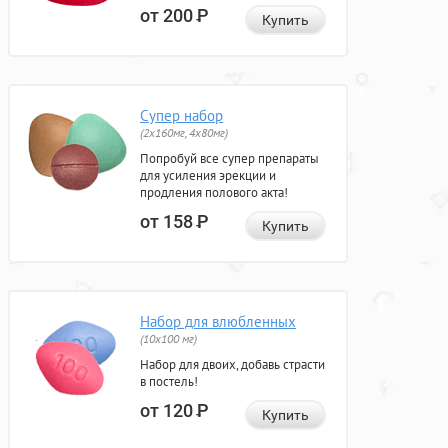
от 200
Р
Купить
Супер набор
(2х160мг, 4х80мг)
Попробуй все супер препараты
для усиления эрекции и
продления полового акта!
от 158
Р
Купить
Набор для влюбленных
(10х100 мг)
Набор для двоих, добавь страсти
в постель!
от 120
Р
Купить