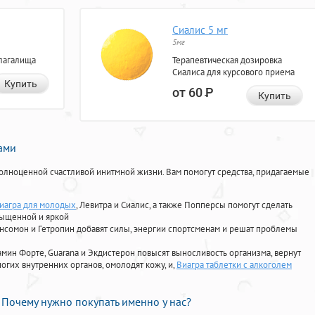
Сиалис 5 мг
5мг
лагалища
Терапевтическая дозировка
Сиалиса для курсового приема
Купить
от 60
Р
Купить
нами
олноценной счастливой инитмной жизни. Вам помогут средства, придагаемые
виагра для молодых
, Левитра и Сиалис, а также Попперсы помогут сделать
сыщенной и яркой
Ансомон и Гетропин добавят силы, энергии спортсменам и решат проблемы
ориамин Форте, Guarana и Экдистерон повысят выносливость организма, вернут
огих внутренних органов, омолодят кожу, и,
Виагра таблетки с алкоголем
Почему нужно покупать именно у нас?