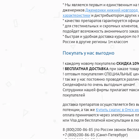
* Мы являемся первым и единственным на 
дженериков
Дженерики нижний новгород 
характеристики
и дистрибьютором других 
* качество препаратов гарантируется офи
* для стестинельных и скромных клиентов,
подойдет возможность анонимныого заказа
* быстрая и удобная доставка курьером по 
России в другие регионы 1м классом
Покупать у нас выгодно
! каждому новому покупателю
СКИДКА 10
!
БЕСПЛАТНАЯ ДОСТАВКА
при заказе товар
! оптовым покупателям СПЕЦИАЛЬНЫЕ цены
! так же у нас постоянно проводятся раз
Силденафила по очень выгодным ценам!
Cотрудники нашей фирмы прилагают макси
покупателей
доставка препаратов осуществляется без в
потенции, а так же
Купить сиалис в Омск их
оплата принимаются через электронные пл
или Visa для бесплатной консультации в л
8
(800
)200-86-85
(
по России звонок беспла
+7
(800
)200-86-85
(
Санкт-Петербург)