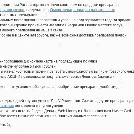
территории России торговым представителем по продаже препаратов
круглосуточно
, силденафила
,
Сиалис левитра виагра сравнительные
известных препаратов
циальным поставщиком препаратов и успешно подтверждается годами продаж
 которым трудно произнести название Виагра или Сиалис в аптеке вслух,
 любого препаратан на нашем сайте!
Москве и в Санкт-Петербурге, так же возможна доставка препаратов почтой
%
- постоянная дисконтная карта на последующие покупки
а на сумму более 5 тысяч рублей
 на мелкооптовые партии препарата с возможностью выписки товарного чек
личные АКЦИИ позволяющие покупать дженерики Левитры, Сиалиса и
мальные усилия, чтобы сделать приобретение препаратов удобным для
ыходных дней круглосуточно. Для VIP клиентов: Сиалис и другие препараты дл
 аптеках
доставляются круглосуточно
атежные системы Яндекс Деньги, Web Money и с банковских карт Master Card
юбое время можно обратиться
»
по многоканальным телефонам:
тный),