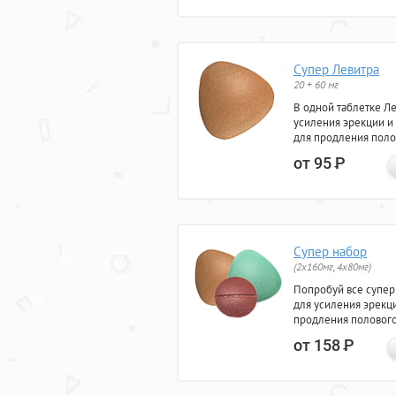
Супер Левитра
20 + 60 мг
В одной таблетке Л
усиления эрекции и
для продления поло
от 95
Р
Супер набор
(2х160мг, 4х80мг)
Попробуй все супер
для усиления эрекц
продления полового
от 158
Р