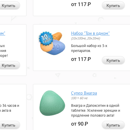
от 117
Р
Купить
Купить
ом"
Набор "Три в одном"
(10x100мг, 20x20мг)
ных
Большой набор из 3-х
ения
препаратов.
боре!
от 117
Р
Купить
Купить
Супер Виагра
100 + 60 мг
 36 часов и
Виагра и Дапоксетин в одной
 акта в
таблетке. Усиление эрекции и
продление полового акта!
от 90
Р
Купить
Купить