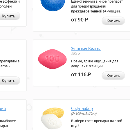
е эффекта и
Единственный в мире препарат
коголем.
для предотвращения
преждевременной эякуляции.
Купить
от 90
Р
Купить
Женская Виагра
100мг
препараты в
Новые, яркие ощущения для
агра и
девушек и женщин.
от 116
Р
Купить
Купить
кий
Софт набор
(3x100мг, 3x20мг)
 наиболее
Выбери софт-препарат на свой
арат.
вкус!