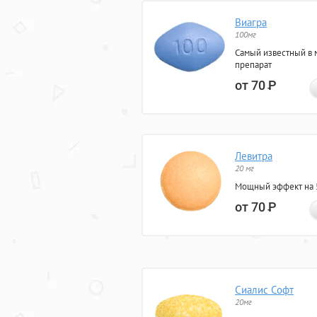
Виагра
100мг
Самый известный в 
препарат
от 70
Р
Левитра
20 мг
Мощный эффект на 5
от 70
Р
Сиалис Софт
20мг