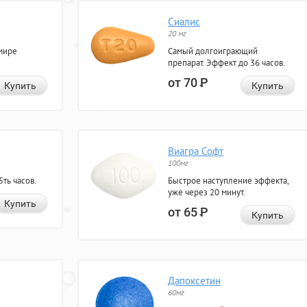
Сиалис
20 мг
мире
Самый долгоиграющий
препарат. Эффект до 36 часов.
от 70
Р
Купить
Купить
Виагра Софт
100мг
ть часов.
Быстрое наступление эффекта,
уже через 20 минут.
Купить
от 65
Р
Купить
Дапоксетин
60мг