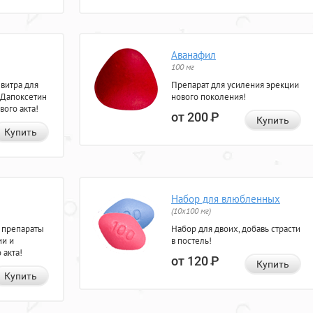
Аванафил
100 мг
евитра для
Препарат для усиления эрекции
 Дапоксетин
нового поколения!
вого акта!
от 200
Р
Купить
Купить
Набор для влюбленных
(10х100 мг)
 препараты
Набор для двоих, добавь страсти
ии и
в постель!
 акта!
от 120
Р
Купить
Купить