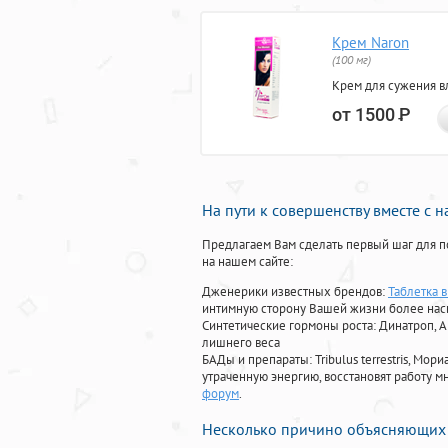
Крем Naron
(100 мг)
Крем для сужения в
от 1500
Р
На пути к совершенству вместе с 
Предлагаем Вам сделать первый шаг для п
на нашем сайте:
Дженерики известных брендов:
Таблетка 
интимную сторону Вашей жизни более на
Синтетические гормоны роста
: Динатроп, 
лишнего веса
БАДы и препараты:
Tribulus terrestris, М
утраченную энергию, восстановят работу мн
форум
.
Несколько причино объясняющих 