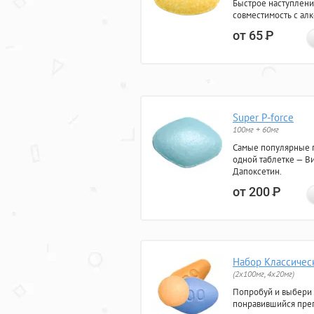
Быстрое наступлени
совместимость с ал
от 65
Р
Super P-force
100мг + 60мг
Самые популярные 
одной таблетке — Ви
Дапоксетин.
от 200
Р
Набор Классичес
(2x100мг, 4x20мг)
Попробуй и выбери
понравившийся преп