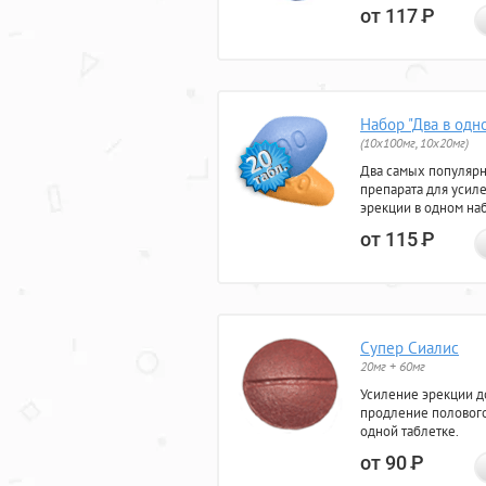
от 117
Р
Набор "Два в одн
(10x100мг, 10x20мг)
Два самых популяр
препарата для усил
эрекции в одном на
от 115
Р
Супер Сиалис
20мг + 60мг
Усиление эрекции до
продление полового
одной таблетке.
от 90
Р