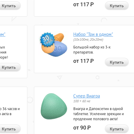
от 117
Р
Купить
Купить
ом"
Набор "Три в одном"
(10x100мг, 20x20мг)
ных
Большой набор из 3-х
ения
препаратов.
боре!
от 117
Р
Купить
Купить
Супер Виагра
100 + 60 мг
 36 часов и
Виагра и Дапоксетин в одной
 акта в
таблетке. Усиление эрекции и
продление полового акта!
от 90
Р
Купить
Купить