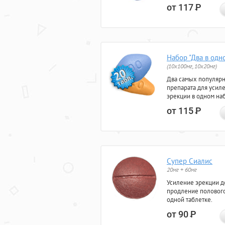
от 117
Р
Набор "Два в одн
(10x100мг, 10x20мг)
Два самых популяр
препарата для усил
эрекции в одном на
от 115
Р
Супер Сиалис
20мг + 60мг
Усиление эрекции до
продление полового
одной таблетке.
от 90
Р