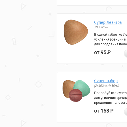
Супер Левитра
20 + 60 мг
В одной таблетке Л
усиления эрекции и
для продления поло
от 95
Р
Супер набор
(2х160мг, 4х80мг)
Попробуй все супер
для усиления эрекц
продления полового
от 158
Р