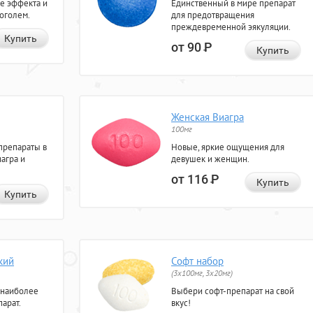
е эффекта и
Единственный в мире препарат
коголем.
для предотвращения
преждевременной эякуляции.
Купить
от 90
Р
Купить
Женская Виагра
100мг
препараты в
Новые, яркие ощущения для
агра и
девушек и женщин.
от 116
Р
Купить
Купить
кий
Софт набор
(3x100мг, 3x20мг)
 наиболее
Выбери софт-препарат на свой
арат.
вкус!