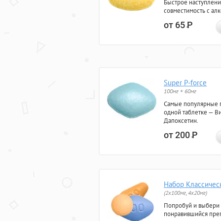
Быстрое наступлени
совместимость с ал
от 65
Р
Super P-force
100мг + 60мг
Самые популярные 
одной таблетке — Ви
Дапоксетин.
от 200
Р
Набор Классичес
(2x100мг, 4x20мг)
Попробуй и выбери
понравившийся преп