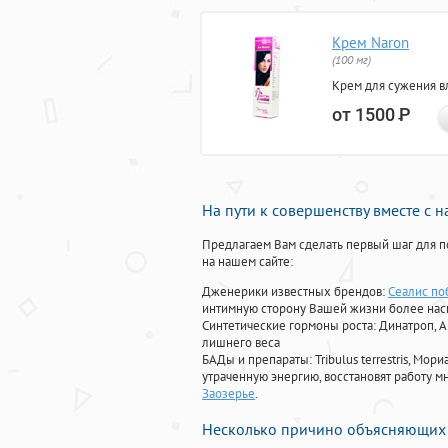
Крем Naron
(100 мг)
Крем для сужения в
от 1500
Р
На пути к совершенству вместе с 
Предлагаем Вам сделать первый шаг для п
на нашем сайте:
Дженерики известных брендов:
Сеалис п
интимную сторону Вашей жизни более на
Синтетические гормоны роста
: Динатроп, 
лишнего веса
БАДы и препараты:
Tribulus terrestris, М
утраченную энергию, восстановят работу мн
Заозерье
.
Несколько причино объясняющих 