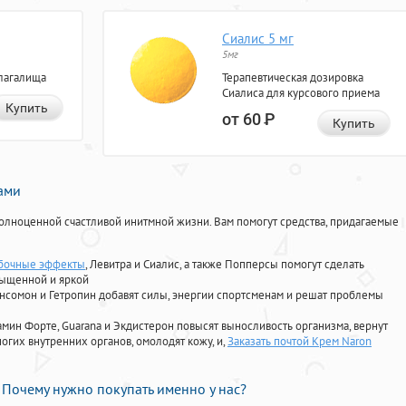
Сиалис 5 мг
5мг
лагалища
Терапевтическая дозировка
Сиалиса для курсового приема
Купить
от 60
Р
Купить
нами
олноценной счастливой инитмной жизни. Вам помогут средства, придагаемые
обочные эффекты
, Левитра и Сиалис, а также Попперсы помогут сделать
сыщенной и яркой
Ансомон и Гетропин добавят силы, энергии спортсменам и решат проблемы
ориамин Форте, Guarana и Экдистерон повысят выносливость организма, вернут
огих внутренних органов, омолодят кожу, и,
Заказать почтой Крем Naron
Почему нужно покупать именно у нас?