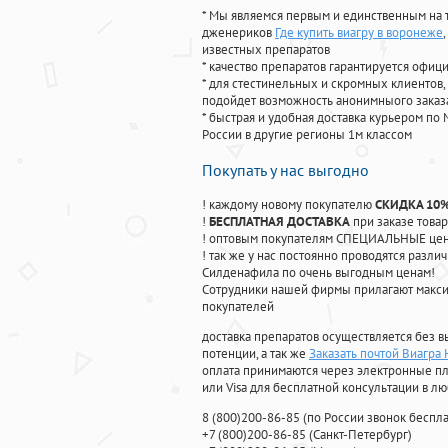
* Мы являемся первым и единственным на 
дженериков
Где купить виагру в воронеже
известных препаратов
* качество препаратов гарантируется офи
* для стестинельных и скромных клиентов,
подойдет возможность анонимныого заказа
* быстрая и удобная доставка курьером по 
России в другие регионы 1м классом
Покупать у нас выгодно
! каждому новому покупателю
СКИДКА 10
!
БЕСПЛАТНАЯ ДОСТАВКА
при заказе товар
! оптовым покупателям СПЕЦИАЛЬНЫЕ цены
! так же у нас постоянно проводятся раз
Силденафила по очень выгодным ценам!
Cотрудники нашей фирмы прилагают макси
покупателей
доставка препаратов осуществляется без в
потенции, а так же
Заказать почтой Виагра
оплата принимаются через электронные пл
или Visa для бесплатной консультации в л
8
(800
)200-86-85
(
по России звонок беспла
+7
(800
)200-86-85
(
Санкт-Петербург)