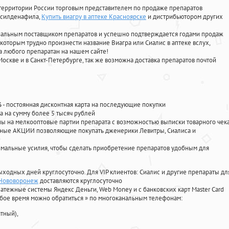
территории России торговым представителем по продаже препаратов
, силденафила
,
Купить виагру в аптеке Красноярске
и дистрибьютором других
циальным поставщиком препаратов и успешно подтверждается годами продаж
 которым трудно произнести название Виагра или Сиалис в аптеке вслух,
 любого препаратан на нашем сайте!
Москве и в Санкт-Петербурге, так же возможна доставка препаратов почтой
%
- постоянная дисконтная карта на последующие покупки
а на сумму более 5 тысяч рублей
 на мелкооптовые партии препарата с возможностью выписки товарного чек
личные АКЦИИ позволяющие покупать дженерики Левитры, Сиалиса и
мальные усилия, чтобы сделать приобретение препаратов удобным для
ыходных дней круглосуточно. Для VIP клиентов: Сиалис и другие препараты дл
 Нововоронеж
доставляются круглосуточно
атежные системы Яндекс Деньги, Web Money и с банковских карт Master Card
юбое время можно обратиться
»
по многоканальным телефонам:
тный),