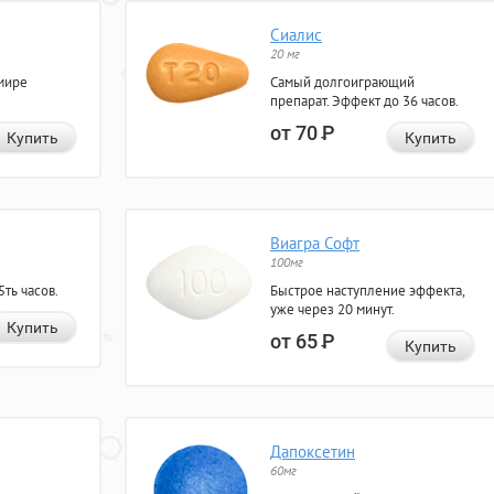
Сиалис
20 мг
мире
Самый долгоиграющий
препарат. Эффект до 36 часов.
от 70
Р
Купить
Купить
Виагра Софт
100мг
ть часов.
Быстрое наступление эффекта,
уже через 20 минут.
Купить
от 65
Р
Купить
Дапоксетин
60мг