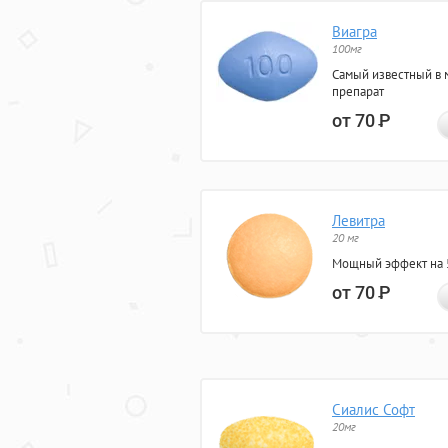
Виагра
100мг
Самый известный в 
препарат
от 70
Р
Левитра
20 мг
Мощный эффект на 5
от 70
Р
Сиалис Софт
20мг