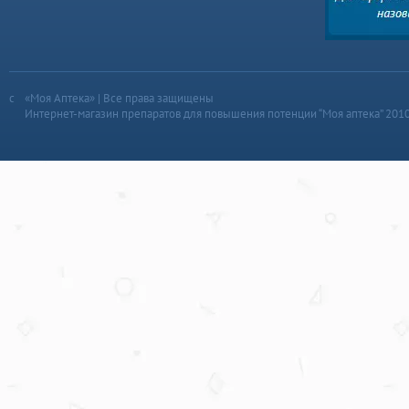
«Моя Аптека» | Все права защищены
Интернет-магазин препаратов для повышения потенции “Моя аптека” 201