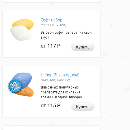
Софт набор
(3x100мг, 3x20мг)
Выбери софт-препарат на свой
вкус!
от 117
Р
Купить
Набор "Два в одном"
(10x100мг, 10x20мг)
Два самых популярных
препарата для усиления
эрекции в одном наборе!
от 115
Р
Купить