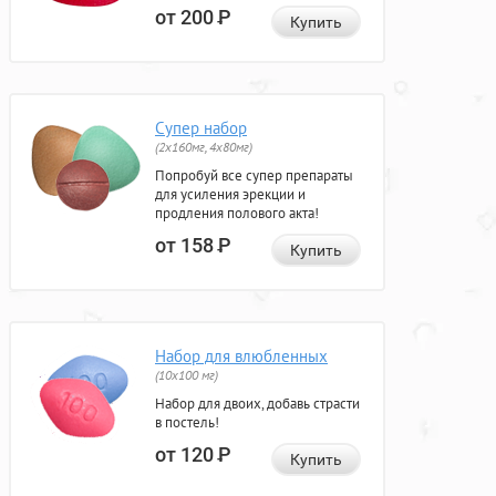
от 200
Р
Купить
Супер набор
(2х160мг, 4х80мг)
Попробуй все супер препараты
для усиления эрекции и
продления полового акта!
от 158
Р
Купить
Набор для влюбленных
(10х100 мг)
Набор для двоих, добавь страсти
в постель!
от 120
Р
Купить