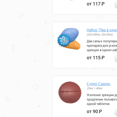
от 117
Р
Набор "Два в одн
(10x100мг, 10x20мг)
Два самых популяр
препарата для усил
эрекции в одном на
от 115
Р
Супер Сиалис
20мг + 60мг
Усиление эрекции до
продление полового
одной таблетке.
от 90
Р