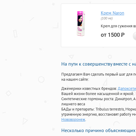
Крем Naron
(100 мг)
Крем для сужения в
от 1500
Р
На пути к совершенству вместе с 
Предлагаем Вам сделать первый шаг для п
на нашем сайте:
Дженерики известных брендов:
Дапоксети
Вашей жизни более насыщенной и яркой
Синтетические гормоны роста
: Динатроп, 
лишнего веса
БАДы и препараты:
Tribulus terrestris, М
утраченную энергию, восстановят работу мн
Нововоронеж
.
Несколько причино объясняющих 