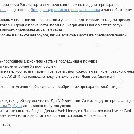
территории России торговым представителем по продаже препаратов
г 1
, силденафила
,
Вред для здоровья от препарата левитра
и дистрибьютором
циальным поставщиком препаратов и успешно подтверждается годами продаж
 которым трудно произнести название Виагра или Сиалис в аптеке вслух,
 любого препаратан на нашем сайте!
Москве и в Санкт-Петербурге, так же возможна доставка препаратов почтой
%
- постоянная дисконтная карта на последующие покупки
а на сумму более 5 тысяч рублей
 на мелкооптовые партии препарата с возможностью выписки товарного чек
личные АКЦИИ позволяющие покупать дженерики Левитры, Сиалиса и
мальные усилия, чтобы сделать приобретение препаратов удобным для
ыходных дней круглосуточно. Для VIP клиентов: Сиалис и другие препараты дл
иагра Тербуны
доставляются круглосуточно
атежные системы Яндекс Деньги, Web Money и с банковских карт Master Card
юбое время можно обратиться
»
по многоканальным телефонам:
тный),