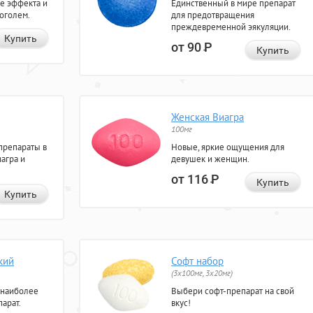
е эффекта и
Единственный в мире препарат
коголем.
для предотвращения
преждевременной эякуляции.
Купить
от 90
Р
Купить
Женская Виагра
100мг
препараты в
Новые, яркие ощущения для
агра и
девушек и женщин.
от 116
Р
Купить
Купить
кий
Софт набор
(3x100мг, 3x20мг)
 наиболее
Выбери софт-препарат на свой
арат.
вкус!