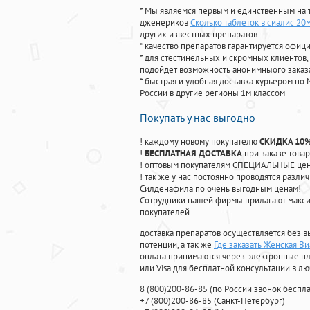
* Мы являемся первым и единственным на 
дженериков
Сколько таблеток в сиалис 20м
других известных препаратов
* качество препаратов гарантируется офи
* для стестинельных и скромных клиентов,
подойдет возможность анонимныого заказа
* быстрая и удобная доставка курьером по 
России в другие регионы 1м классом
Покупать у нас выгодно
! каждому новому покупателю
СКИДКА 10
!
БЕСПЛАТНАЯ ДОСТАВКА
при заказе товар
! оптовым покупателям СПЕЦИАЛЬНЫЕ цены
! так же у нас постоянно проводятся раз
Силденафила по очень выгодным ценам!
Cотрудники нашей фирмы прилагают макси
покупателей
доставка препаратов осуществляется без в
потенции, а так же
Где заказать Женская В
оплата принимаются через электронные пл
или Visa для бесплатной консультации в л
8
(800
)200-86-85
(
по России звонок беспла
+7
(800
)200-86-85
(
Санкт-Петербург)