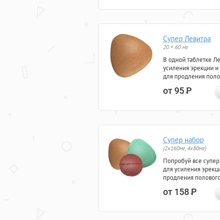
Супер Левитра
20 + 60 мг
В одной таблетке Л
усиления эрекции и
для продления поло
от 95
Р
Супер набор
(2х160мг, 4х80мг)
Попробуй все супер
для усиления эрекц
продления полового
от 158
Р