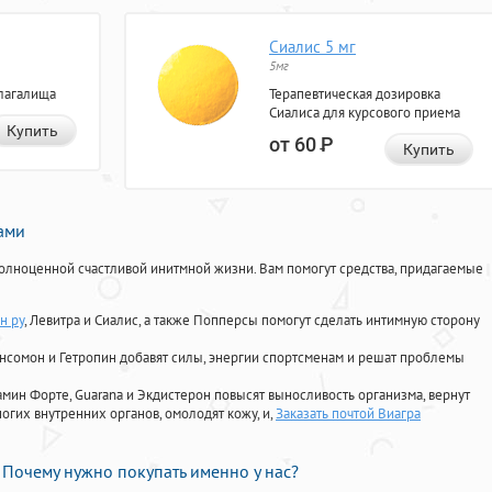
Сиалис 5 мг
5мг
лагалища
Терапевтическая дозировка
Сиалиса для курсового приема
Купить
от 60
Р
Купить
нами
олноценной счастливой инитмной жизни. Вам помогут средства, придагаемые
н ру
, Левитра и Сиалис, а также Попперсы помогут сделать интимную сторону
Ансомон и Гетропин добавят силы, энергии спортсменам и решат проблемы
ориамин Форте, Guarana и Экдистерон повысят выносливость организма, вернут
огих внутренних органов, омолодят кожу, и,
Заказать почтой Виагра
Почему нужно покупать именно у нас?