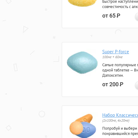
Быстрое наступлени
совместимость с ал
от 65
Р
Super P-force
100мг + 60мг
Самые популярные 
одной таблетке — Ви
Дапоксетин.
от 200
Р
Набор Классичес
(2x100мг, 4x20мг)
Попробуй и выбери
понравившийся преп