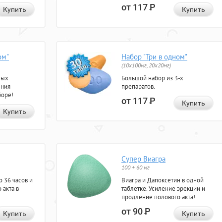
от 117
Р
Купить
Купить
ом"
Набор "Три в одном"
(10x100мг, 20x20мг)
ных
Большой набор из 3-х
ения
препаратов.
боре!
от 117
Р
Купить
Купить
Супер Виагра
100 + 60 мг
 36 часов и
Виагра и Дапоксетин в одной
 акта в
таблетке. Усиление эрекции и
продление полового акта!
от 90
Р
Купить
Купить