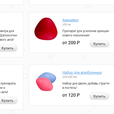
Аванафил
100 мг
евитра для
Препарат для усиления эрекции
 Дапоксетин
нового поколения!
вого акта!
от 200
Р
Купить
Купить
Набор для влюбленных
(10х100 мг)
 препараты
Набор для двоих, добавь страсти
ии и
в постель!
 акта!
от 120
Р
Купить
Купить