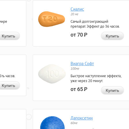
Сиалис
20 мг
мире
Самый долгоиграющий
препарат. Эффект до 36 часов.
от 70
Р
Купить
Купить
Виагра Софт
100мг
ть часов.
Быстрое наступление эффекта,
уже через 20 минут.
Купить
от 65
Р
Купить
Дапоксетин
60мг