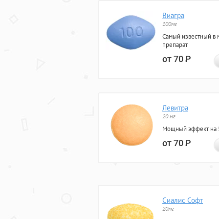
Виагра
100мг
Самый известный в 
препарат
от 70
Р
Левитра
20 мг
Мощный эффект на 5
от 70
Р
Сиалис Софт
20мг