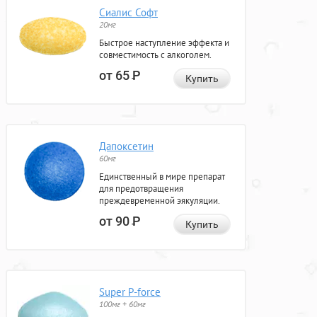
Сиалис Софт
20мг
Быстрое наступление эффекта и
совместимость с алкоголем.
от 65
Р
Купить
Дапоксетин
60мг
Единственный в мире препарат
для предотвращения
преждевременной эякуляции.
от 90
Р
Купить
Super P-force
100мг + 60мг