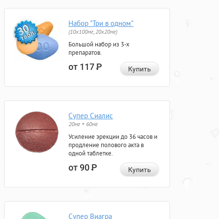
Набор "Три в одном"
(10x100мг, 20x20мг)
Большой набор из 3-х
препаратов.
от 117
Р
Купить
Супер Сиалис
20мг + 60мг
Усиление эрекции до 36 часов и
продление полового акта в
одной таблетке.
от 90
Р
Купить
Супер Виагра