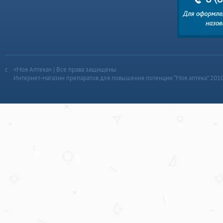
«Моя Аптека» | Все права защищены
Интернет-магазин препаратов для повышения потенции “Моя аптека” 201