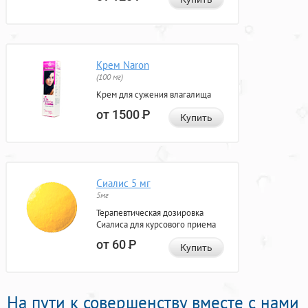
Крем Naron
(100 мг)
Крем для сужения влагалища
от 1500
Р
Купить
Сиалис 5 мг
5мг
Терапевтическая дозировка
Сиалиса для курсового приема
от 60
Р
Купить
На пути к совершенству вместе с нами