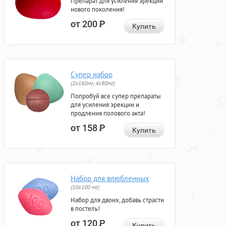
Препарат для усиления эрекции
нового поколения!
от 200
Р
Купить
Супер набор
(2х160мг, 4х80мг)
Попробуй все супер препараты
для усиления эрекции и
продления полового акта!
от 158
Р
Купить
Набор для влюбленных
(10х100 мг)
Набор для двоих, добавь страсти
в постель!
от 120
Р
Купить