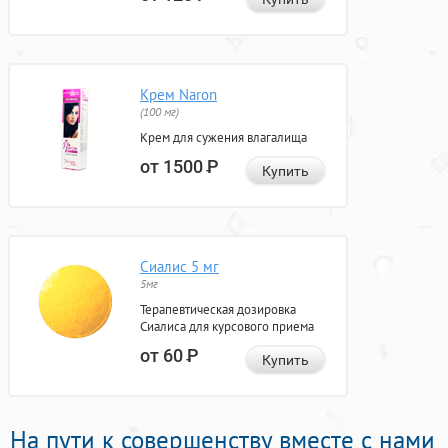
Крем Naron
(100 мг)
Крем для сужения влагалища
от 1500
Р
Купить
Сиалис 5 мг
5мг
Терапевтическая дозировка
Сиалиса для курсового приема
от 60
Р
Купить
На пути к совершенству вместе с нами