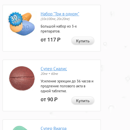
Набор "Три в одном"
(10x100мг, 20x20мг)
Большой набор из 3-х
препаратов.
от 117
Р
Купить
Супер Сиалис
20мг + 60мг
Усиление эрекции до 36 часов и
продление полового акта в
одной таблетке.
от 90
Р
Купить
Супер Виагра