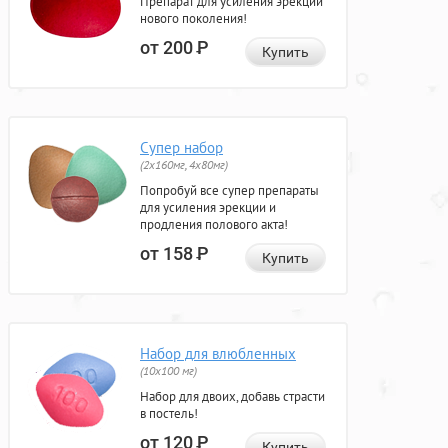
Препарат для усиления эрекции
нового поколения!
от 200
Р
Купить
Супер набор
(2х160мг, 4х80мг)
Попробуй все супер препараты
для усиления эрекции и
продления полового акта!
от 158
Р
Купить
Набор для влюбленных
(10х100 мг)
Набор для двоих, добавь страсти
в постель!
от 120
Р
Купить