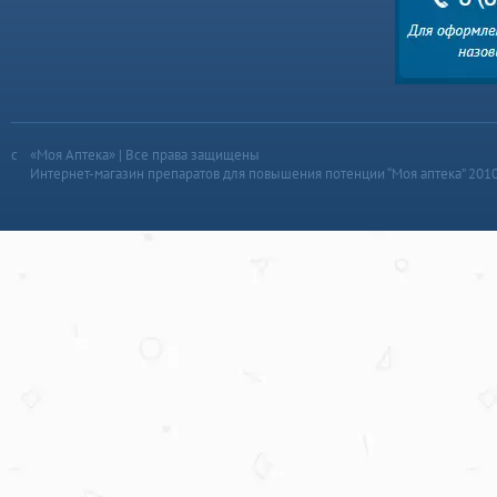
«Моя Аптека» | Все права защищены
Интернет-магазин препаратов для повышения потенции “Моя аптека” 201