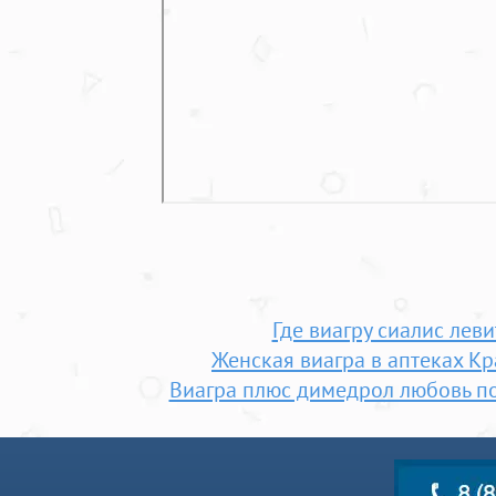
Где виагру сиалис леви
Женская виагра в аптеках К
Виагра плюс димедрол любовь п