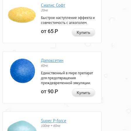
Сиалис Софт
20мг
Быстрое наступление эффекта и
совместимость с алкоголем.
от 65
Р
Купить
Дапоксетин
60мг
Единственный в мире препарат
для предотвращения
преждевременной эякуляции.
от 90
Р
Купить
Super P-force
100мг + 60мг