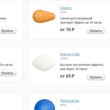
Сиалис
20 мг
мире
Самый долгоиграющий
препарат. Эффект до 36 часов.
от 70
Р
Купить
Купить
Виагра Софт
100мг
ть часов.
Быстрое наступление эффекта,
уже через 20 минут.
Купить
от 65
Р
Купить
Дапоксетин
60мг