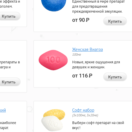
е эффекта и
Единственный в мире препарат
коголем.
для предотвращения
преждевременной эякуляции.
Купить
от 90
Р
Купить
Женская Виагра
100мг
препараты в
Новые, яркие ощущения для
агра и
девушек и женщин.
от 116
Р
Купить
Купить
кий
Софт набор
(3x100мг, 3x20мг)
 наиболее
Выбери софт-препарат на свой
арат.
вкус!