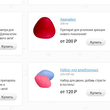
Аванафил
100 мг
евитра для
Препарат для усиления эрекции
 Дапоксетин
нового поколения!
вого акта!
от 200
Р
Купить
Купить
Набор для влюбленных
(10х100 мг)
 препараты
Набор для двоих, добавь страсти
ии и
в постель!
 акта!
от 120
Р
Купить
Купить