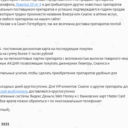
лденафила
,
Левитра 20 мг 4
и дистрибьютором других известных препаратов
циальным поставщиком препаратов и успешно подтверждается годами продаж
 которым трудно произнести название Виагра или Сиалис в аптеке вслух,
 любого препаратан на нашем сайте!
Москве и в Санкт-Петербурге, так же возможна доставка препаратов почтой
%
- постоянная дисконтная карта на последующие покупки
а на сумму более 5 тысяч рублей
 на мелкооптовые партии препарата с возможностью выписки товарного чек
личные АКЦИИ позволяющие покупать дженерики Левитры, Сиалиса и
мальные усилия, чтобы сделать приобретение препаратов удобным для
ыходных дней круглосуточно. Для VIP клиентов: Сиалис и другие препараты дл
нский возбудитель
доставляются круглосуточно
атежные системы Яндекс Деньги, Web Money и с банковских карт Master Card
юбое время можно обратиться
»
по многоканальным телефонам:
тный),
 3533