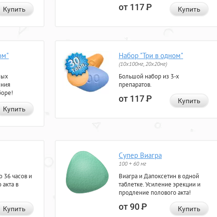
от 117
Р
Купить
Купить
ом"
Набор "Три в одном"
(10x100мг, 20x20мг)
ных
Большой набор из 3-х
ения
препаратов.
боре!
от 117
Р
Купить
Купить
Супер Виагра
100 + 60 мг
 36 часов и
Виагра и Дапоксетин в одной
 акта в
таблетке. Усиление эрекции и
продление полового акта!
от 90
Р
Купить
Купить