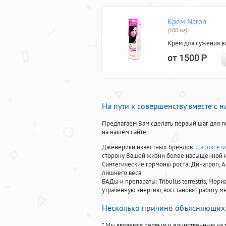
Крем Naron
(100 мг)
Крем для сужения в
от 1500
Р
На пути к совершенству вместе с 
Предлагаем Вам сделать первый шаг для п
на нашем сайте:
Дженерики известных брендов:
Дапоксети
сторону Вашей жизни более насыщенной 
Синтетические гормоны роста
: Динатроп, 
лишнего веса
БАДы и препараты:
Tribulus terrestris, М
утраченную энергию, восстановят работу мн
Несколько причино объясняющих 
* Мы являемся первым и единственным на 