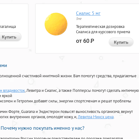
Сиалис 5 мг
5мг
лагалища
Терапевтическая дозировка
Сиалиса для курсового приема
Купить
от 60
Р
Купить
нами
олноценной счастливой инитмной жизни. Вам помогут средства, придагаемые
н владивосток
, Левитра и Сиалис, а также Попперсы помогут сделать интимную
и яркой
Ансомон и Гетропин добавят силы, энергии спортсменам и решат проблемы
ориамин Форте, Guarana и Экдистерон повысят выносливость организма, вернут
огих внутренних органов, омолодят кожу, и,
Левитра Минск цена
.
Почему нужно покупать именно у нас?
территории России торговым представителем по продаже препаратов