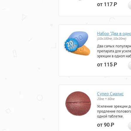
от 117
Р
Набор "Два в одн
(10x100мг, 10x20мг)
Два самых популяр
препарата для усил
эрекции в одном на
от 115
Р
Супер Сиалис
20мг + 60мг
Усиление эрекции до
продление полового
одной таблетке.
от 90
Р