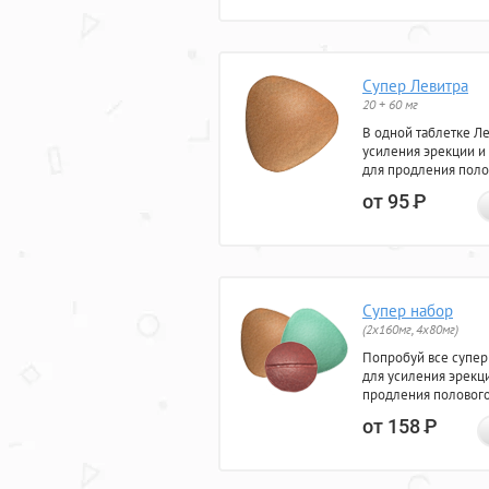
Супер Левитра
20 + 60 мг
В одной таблетке Л
усиления эрекции и
для продления поло
от 95
Р
Супер набор
(2х160мг, 4х80мг)
Попробуй все супер
для усиления эрекц
продления полового
от 158
Р