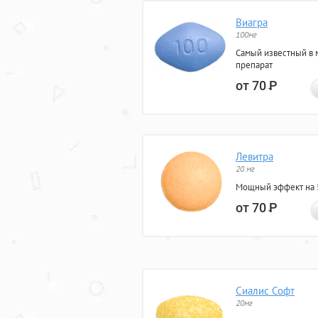
Виагра
100мг
Самый известный в 
препарат
от 70
Р
Левитра
20 мг
Мощный эффект на 5
от 70
Р
Сиалис Софт
20мг