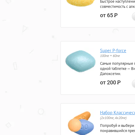
Быстрое наступлени
совместимость с ал
от 65
Р
Super P-force
100мг + 60мг
Самые популярные 
одной таблетке — Ви
Дапоксетин.
от 200
Р
Набор Классичес
(2x100мг, 4x20мг)
Попробуй и выбери
понравившийся преп