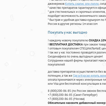
дженериков
Купить сиалис эли лилли
, си
* качество препаратов гарантируется офи
* для стестинельных и скромных клиентов,
подойдет возможность анонимныого заказа
* быстрая и удобная доставка курьером по 
России в другие регионы 1м классом
Покупать у нас выгодно
! каждому новому покупателю
СКИДКА 10
!
БЕСПЛАТНАЯ ДОСТАВКА
при заказе товар
! оптовым покупателям СПЕЦИАЛЬНЫЕ цены
! так же у нас постоянно проводятся раз
Силденафила по очень выгодным ценам!
Cотрудники нашей фирмы прилагают макси
покупателей
доставка препаратов осуществляется без в
потенции, а так же
Где в Курске купить же
оплата принимаются через электронные пл
или Visa для бесплатной консультации в л
8
(800
)200-86-85
(
по России звонок беспла
+7
(800
)200-86-85
(
Санкт-Петербург)
+7
(800
)200-86-85
(
Москва)
Обязательно назовите добавочный номер: