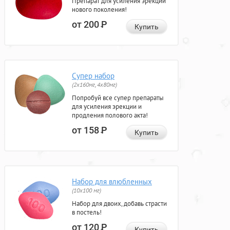
Препарат для усиления эрекции
нового поколения!
от 200
Р
Купить
Супер набор
(2х160мг, 4х80мг)
Попробуй все супер препараты
для усиления эрекции и
продления полового акта!
от 158
Р
Купить
Набор для влюбленных
(10х100 мг)
Набор для двоих, добавь страсти
в постель!
от 120
Р
Купить