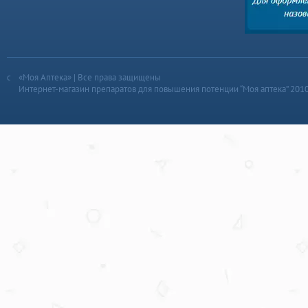
«Моя Аптека» | Все права защищены
Интернет-магазин препаратов для повышения потенции “Моя аптека” 201