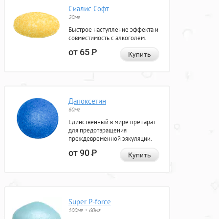
Сиалис Софт
20мг
Быстрое наступление эффекта и
совместимость с алкоголем.
от 65
Р
Купить
Дапоксетин
60мг
Единственный в мире препарат
для предотвращения
преждевременной эякуляции.
от 90
Р
Купить
Super P-force
100мг + 60мг