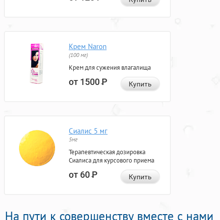
Крем Naron
(100 мг)
Крем для сужения влагалища
от 1500
Р
Купить
Сиалис 5 мг
5мг
Терапевтическая дозировка
Сиалиса для курсового приема
от 60
Р
Купить
На пути к совершенству вместе с нами