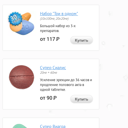
Набор "Три в одном"
(10x100мг, 20x20мг)
Большой набор из 3-х
препаратов.
от 117
Р
Купить
Супер Сиалис
20мг + 60мг
Усиление эрекции до 36 часов и
продление полового акта в
одной таблетке.
от 90
Р
Купить
Супер Виагра