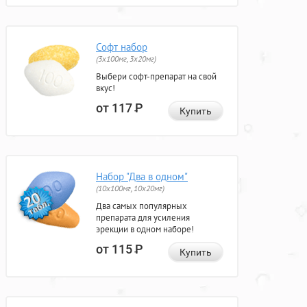
Софт набор
(3x100мг, 3x20мг)
Выбери софт-препарат на свой
вкус!
от 117
Р
Купить
Набор "Два в одном"
(10x100мг, 10x20мг)
Два самых популярных
препарата для усиления
эрекции в одном наборе!
от 115
Р
Купить