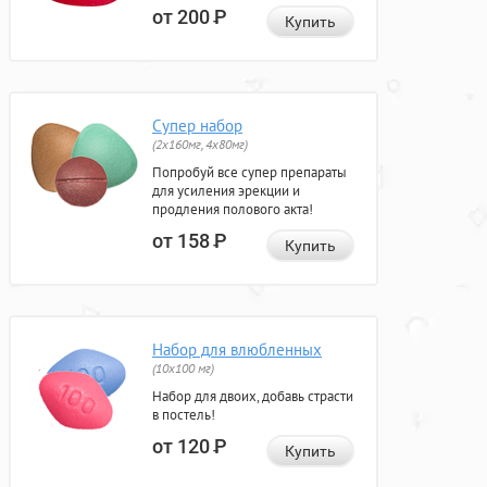
от 200
Р
Купить
Супер набор
(2х160мг, 4х80мг)
Попробуй все супер препараты
для усиления эрекции и
продления полового акта!
от 158
Р
Купить
Набор для влюбленных
(10х100 мг)
Набор для двоих, добавь страсти
в постель!
от 120
Р
Купить