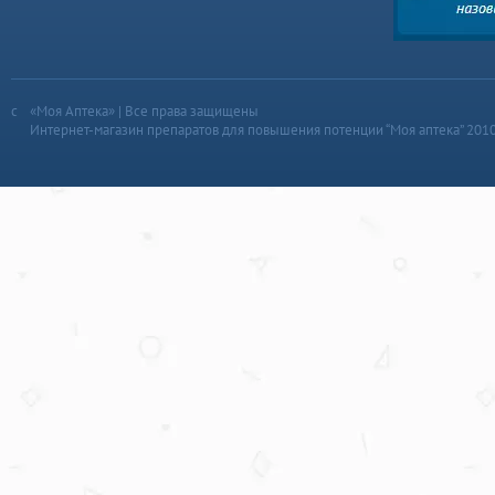
«Моя Аптека» | Все права защищены
Интернет-магазин препаратов для повышения потенции “Моя аптека” 201