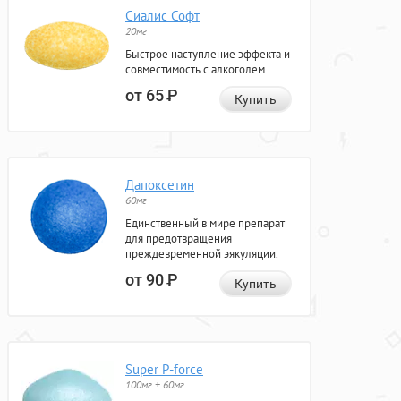
Сиалис Софт
20мг
Быстрое наступление эффекта и
совместимость с алкоголем.
от 65
Р
Купить
Дапоксетин
60мг
Единственный в мире препарат
для предотвращения
преждевременной эякуляции.
от 90
Р
Купить
Super P-force
100мг + 60мг