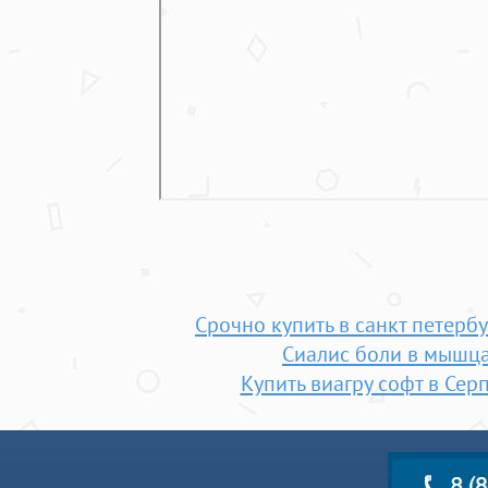
Срочно купить в санкт петерб
Сиалис боли в мышц
Купить виагру софт в Сер