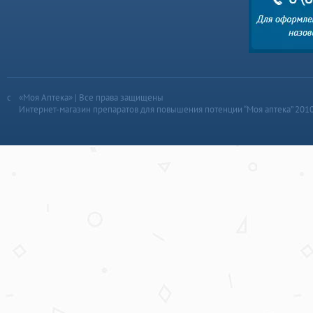
«Моя Аптека» | Все права защищены
Интернет-магазин препаратов для повышения потенции “Моя аптека” 201