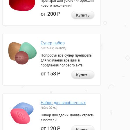
Препарат для усиления эрекции
нового поколения!
от 200
Р
Купить
Супер набор
(2х160мг, 4х80мг)
Попробуй все супер препараты
для усиления эрекции и
продления полового акта!
от 158
Р
Купить
Набор для влюбленных
(10х100 мг)
Набор для двоих, добавь страсти
в постель!
от 120
Р
Купить