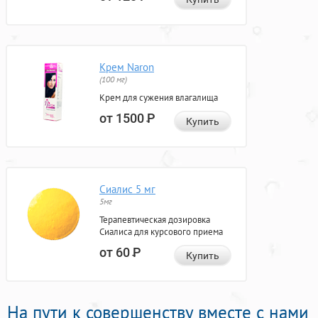
Крем Naron
(100 мг)
Крем для сужения влагалища
от 1500
Р
Купить
Сиалис 5 мг
5мг
Терапевтическая дозировка
Сиалиса для курсового приема
от 60
Р
Купить
На пути к совершенству вместе с нами