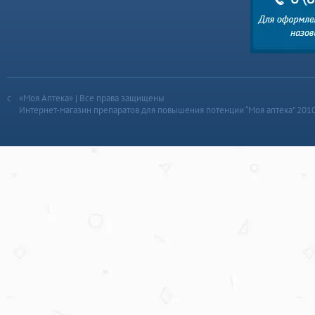
«Моя Аптека» | Все права защищены
Интернет-магазин препаратов для повышения потенции “Моя аптека” 201