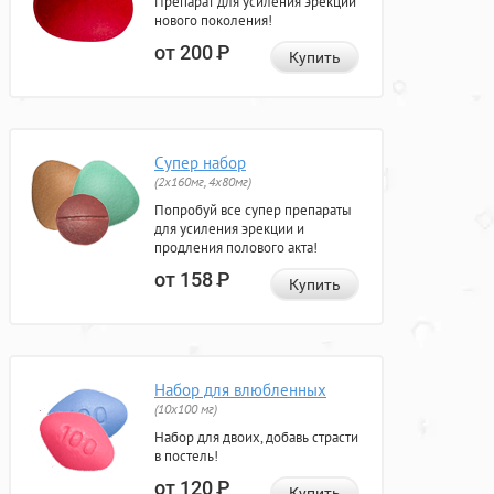
Препарат для усиления эрекции
нового поколения!
от 200
Р
Купить
Супер набор
(2х160мг, 4х80мг)
Попробуй все супер препараты
для усиления эрекции и
продления полового акта!
от 158
Р
Купить
Набор для влюбленных
(10х100 мг)
Набор для двоих, добавь страсти
в постель!
от 120
Р
Купить