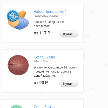
Набор "Три в одном"
(10x100мг, 20x20мг)
Большой набор из 3-х
препаратов.
от 117
Р
Купить
Супер Сиалис
20мг + 60мг
Усиление эрекции до 36 часов и
продление полового акта в
одной таблетке.
от 90
Р
Купить
Супер Виагра