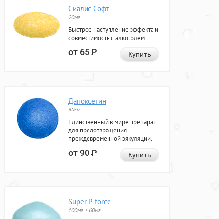
Сиалис Софт
20мг
Быстрое наступление эффекта и
совместимость с алкоголем.
от 65
Р
Купить
Дапоксетин
60мг
Единственный в мире препарат
для предотвращения
преждевременной эякуляции.
от 90
Р
Купить
Super P-force
100мг + 60мг