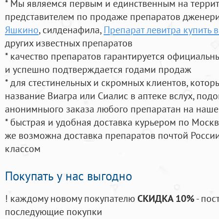
* Мы являемся первым и единственным на терри
представителем по продаже препаратов дженер
Яшкино
, силденафила
,
Препарат левитра купить в
других известных препаратов
* качество препаратов гарантируется официаль
и успешно подтверждается годами продаж
* для стестинельных и скромных клиентов, кото
название Виагра или Сиалис в аптеке вслух, под
анонимныого заказа любого препаратан на наше
* быстрая и удобная доставка курьером по Москве
же возможна доставка препаратов почтой России
классом
Покупать у нас выгодно
! каждому новому покупателю
СКИДКА 10%
- пос
последующие покупки