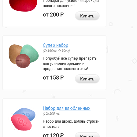
Препарат для усиления эрекции
нового поколения!
от 200
Р
Купить
Супер набор
(2х160мг, 4х80мг)
Попробуй все супер препараты
для усиления эрекции и
продления полового акта!
от 158
Р
Купить
Набор для влюбленных
(10х100 мг)
Набор для двоих, добавь страсти
в постель!
от 120
Р
Купить