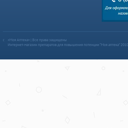
«Моя Аптека» | Все права защищены
Интернет-магазин препаратов для повышения потенции “Моя аптека” 201