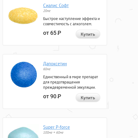
Сиалис Софт
20мг
Быстрое наступление эффекта и
совместимость с алкоголем.
от 65
Р
Купить
Дапоксетин
60мг
Единственный в мире препарат
для предотвращения
преждевременной эякуляции.
от 90
Р
Купить
Super P-force
100мг + 60мг