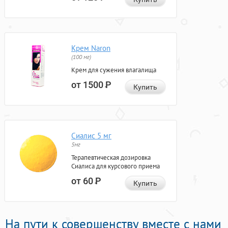
Крем Naron
(100 мг)
Крем для сужения влагалища
от 1500
Р
Купить
Сиалис 5 мг
5мг
Терапевтическая дозировка
Сиалиса для курсового приема
от 60
Р
Купить
На пути к совершенству вместе с нами