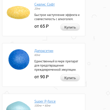
Сиалис Софт
20мг
Быстрое наступление эффекта и
совместимость с алкоголем.
от 65
Р
Купить
Дапоксетин
60мг
Единственный в мире препарат
для предотвращения
преждевременной эякуляции.
от 90
Р
Купить
Super P-force
100мг + 60мг