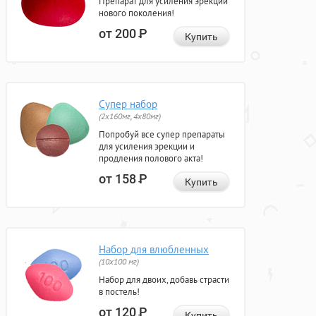
Препарат для усиления эрекции
нового поколения!
от 200
Р
Купить
Супер набор
(2х160мг, 4х80мг)
Попробуй все супер препараты
для усиления эрекции и
продления полового акта!
от 158
Р
Купить
Набор для влюбленных
(10х100 мг)
Набор для двоих, добавь страсти
в постель!
от 120
Р
Купить