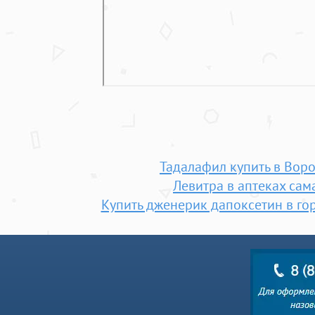
Тадалафил купить в Вор
Левитра в аптеках сам
Купить дженерик дапоксетин в го