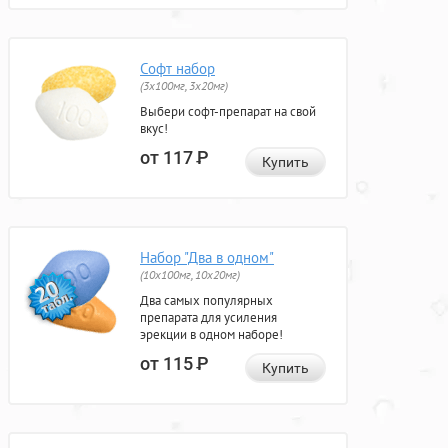
Софт набор
(3x100мг, 3x20мг)
Выбери софт-препарат на свой
вкус!
от 117
Р
Купить
Набор "Два в одном"
(10x100мг, 10x20мг)
Два самых популярных
препарата для усиления
эрекции в одном наборе!
от 115
Р
Купить