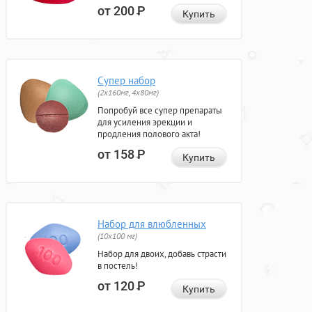
от 200
Р
Купить
Супер набор
(2х160мг, 4х80мг)
Попробуй все супер препараты
для усиления эрекции и
продления полового акта!
от 158
Р
Купить
Набор для влюбленных
(10х100 мг)
Набор для двоих, добавь страсти
в постель!
от 120
Р
Купить