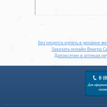
Без рецепта купить в украине ж
Заказать онлайн Виагра С
Дапоксетин в аптеках ре