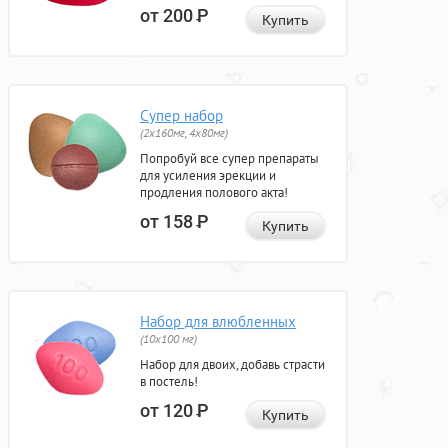
от 200
Р
Купить
Супер набор
(2х160мг, 4х80мг)
Попробуй все супер препараты
для усиления эрекции и
продления полового акта!
от 158
Р
Купить
Набор для влюбленных
(10х100 мг)
Набор для двоих, добавь страсти
в постель!
от 120
Р
Купить