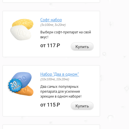
Софт набор
(3x100мг, 3x20мг)
Выбери софт-препарат на свой
вкус!
от 117
Р
Купить
Набор "Два в одном"
(10x100мг, 10x20мг)
Два самых популярных
препарата для усиления
эрекции в одном наборе!
от 115
Р
Купить