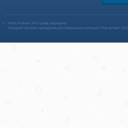
«Моя Аптека» | Все права защищены
Интернет-магазин препаратов для повышения потенции “Моя аптека” 201