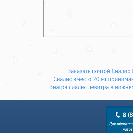
Заказать почтой Сиалис 
Сиалис вместо 20 мг принимаю
Виагра сиалис левитра в нижне