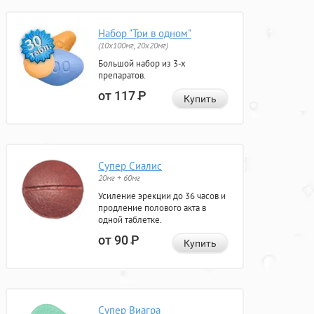
Набор "Три в одном"
(10x100мг, 20x20мг)
Большой набор из 3-х
препаратов.
от 117
Р
Купить
Супер Сиалис
20мг + 60мг
Усиление эрекции до 36 часов и
продление полового акта в
одной таблетке.
от 90
Р
Купить
Супер Виагра