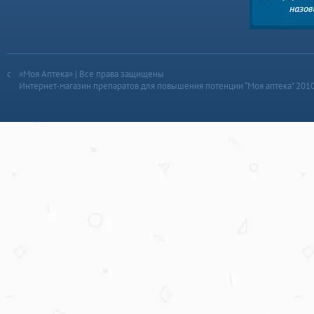
«Моя Аптека» | Все права защищены
Интернет-магазин препаратов для повышения потенции “Моя аптека” 201