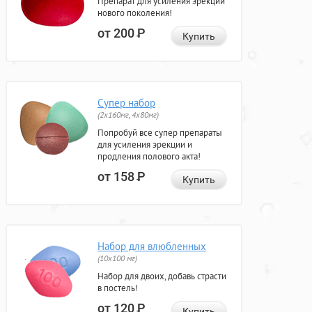
Препарат для усиления эрекции
нового поколения!
от 200
Р
Купить
Супер набор
(2х160мг, 4х80мг)
Попробуй все супер препараты
для усиления эрекции и
продления полового акта!
от 158
Р
Купить
Набор для влюбленных
(10х100 мг)
Набор для двоих, добавь страсти
в постель!
от 120
Р
Купить