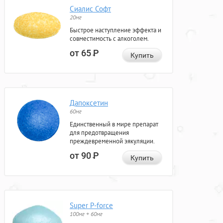
Сиалис Софт
20мг
Быстрое наступление эффекта и
совместимость с алкоголем.
от 65
Р
Купить
Дапоксетин
60мг
Единственный в мире препарат
для предотвращения
преждевременной эякуляции.
от 90
Р
Купить
Super P-force
100мг + 60мг