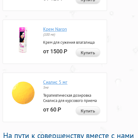
Крем Naron
(100 мг)
Крем для сужения влагалища
от 1500
Р
Купить
Сиалис 5 мг
5мг
Терапевтическая дозировка
Сиалиса для курсового приема
от 60
Р
Купить
На пути к совершенству вместе с нами