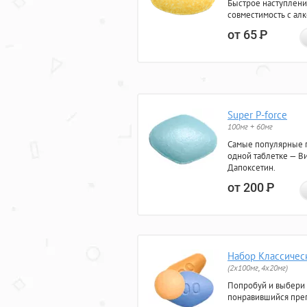
Быстрое наступлени
совместимость с ал
от 65
Р
Super P-force
100мг + 60мг
Самые популярные 
одной таблетке — Ви
Дапоксетин.
от 200
Р
Набор Классичес
(2x100мг, 4x20мг)
Попробуй и выбери
понравившийся преп