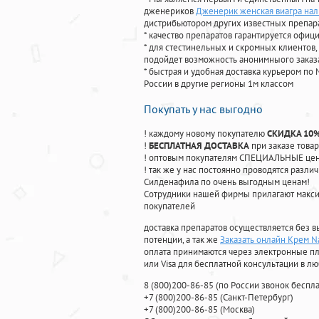
дженериков
Дженерик женская виагра нал
дистрибьютором других известных препар
* качество препаратов гарантируется офи
* для стестинельных и скромных клиентов,
подойдет возможность анонимныого заказа
* быстрая и удобная доставка курьером по 
России в другие регионы 1м классом
Покупать у нас выгодно
! каждому новому покупателю
СКИДКА 10
!
БЕСПЛАТНАЯ ДОСТАВКА
при заказе товар
! оптовым покупателям СПЕЦИАЛЬНЫЕ цены
! так же у нас постоянно проводятся раз
Силденафила по очень выгодным ценам!
Cотрудники нашей фирмы прилагают макси
покупателей
доставка препаратов осуществляется без в
потенции, а так же
Заказать онлайн Крем N
оплата принимаются через электронные пл
или Visa для бесплатной консультации в л
8
(800
)200-86-85
(
по России звонок беспла
+7
(800
)200-86-85
(
Санкт-Петербург)
+7
(800
)200-86-85
(
Москва)