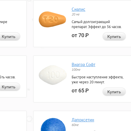
Сиалис
20 мг
мире
Самый долгоиграющий
препарат. Эффект до 36 часов.
от 70
Р
Купить
Купить
Виагра Софт
100мг
ть часов.
Быстрое наступление эффекта,
уже через 20 минут.
Купить
от 65
Р
Купить
Дапоксетин
60мг