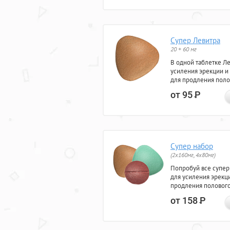
Супер Левитра
20 + 60 мг
В одной таблетке Л
усиления эрекции и
для продления поло
от 95
Р
Супер набор
(2х160мг, 4х80мг)
Попробуй все супер
для усиления эрекц
продления полового
от 158
Р