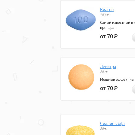
Виагра
100мг
Самый известный в 
препарат
от 70
Р
Левитра
20 мг
Мощный эффект на 5
от 70
Р
Сиалис Софт
20мг