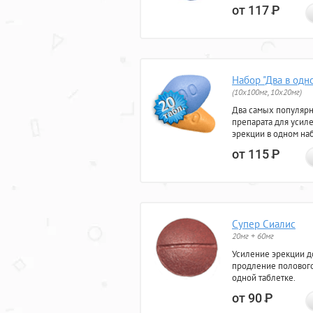
от 117
Р
Набор "Два в одн
(10x100мг, 10x20мг)
Два самых популяр
препарата для усил
эрекции в одном на
от 115
Р
Супер Сиалис
20мг + 60мг
Усиление эрекции до
продление полового
одной таблетке.
от 90
Р