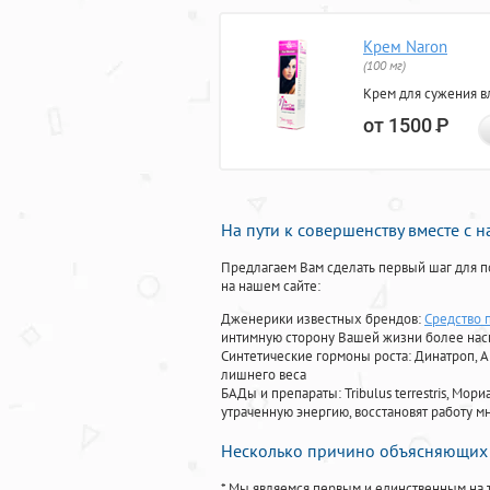
Крем Naron
(100 мг)
Крем для сужения в
от 1500
Р
На пути к совершенству вместе с 
Предлагаем Вам сделать первый шаг для п
на нашем сайте:
Дженерики известных брендов:
Средство 
интимную сторону Вашей жизни более на
Синтетические гормоны роста
: Динатроп, 
лишнего веса
БАДы и препараты:
Tribulus terrestris, М
утраченную энергию, восстановят работу мн
Несколько причино объясняющих 
* Мы являемся первым и единственным на 