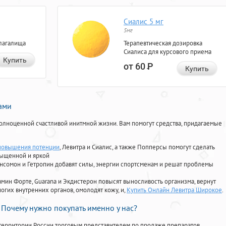
Сиалис 5 мг
5мг
лагалища
Терапевтическая дозировка
Сиалиса для курсового приема
Купить
от 60
Р
Купить
нами
олноценной счастливой инитмной жизни. Вам помогут средства, придагаемые
повышения потенции
, Левитра и Сиалис, а также Попперсы помогут сделать
сыщенной и яркой
Ансомон и Гетропин добавят силы, энергии спортсменам и решат проблемы
ориамин Форте, Guarana и Экдистерон повысят выносливость организма, вернут
огих внутренних органов, омолодят кожу, и,
Купить Онлайн Левитра Широкое
.
Почему нужно покупать именно у нас?
территории России торговым представителем по продаже препаратов