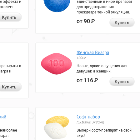
е эффекта и
Единственный в мире препарат
коголем.
для предотвращения
преждевременной эякуляции.
Купить
от 90
Р
Купить
Женская Виагра
100мг
препараты в
Новые, яркие ощущения для
агра и
девушек и женщин.
от 116
Р
Купить
Купить
кий
Софт набор
(3x100мг, 3x20мг)
 наиболее
Выбери софт-препарат на свой
арат.
вкус!