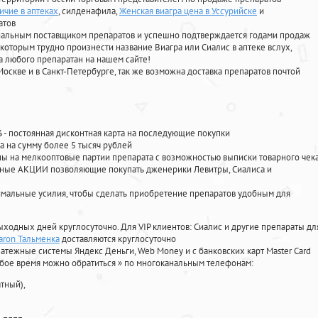
ичие в аптеках
, силденафила
,
Женская виагра цена в Уссурийске
и
атов
циальным поставщиком препаратов и успешно подтверждается годами продаж
 которым трудно произнести название Виагра или Сиалис в аптеке вслух,
 любого препаратан на нашем сайте!
Москве и в Санкт-Петербурге, так же возможна доставка препаратов почтой
%
- постоянная дисконтная карта на последующие покупки
а на сумму более 5 тысяч рублей
 на мелкооптовые партии препарата с возможностью выписки товарного чек
личные АКЦИИ позволяющие покупать дженерики Левитры, Сиалиса и
мальные усилия, чтобы сделать приобретение препаратов удобным для
ыходных дней круглосуточно. Для VIP клиентов: Сиалис и другие препараты дл
aron Тальменка
доставляются круглосуточно
атежные системы Яндекс Деньги, Web Money и с банковских карт Master Card
юбое время можно обратиться
»
по многоканальным телефонам:
тный),