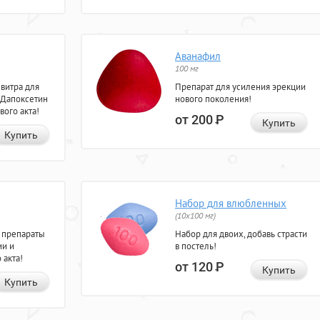
Аванафил
100 мг
евитра для
Препарат для усиления эрекции
 Дапоксетин
нового поколения!
вого акта!
от 200
Р
Купить
Купить
Набор для влюбленных
(10х100 мг)
 препараты
Набор для двоих, добавь страсти
ии и
в постель!
 акта!
от 120
Р
Купить
Купить