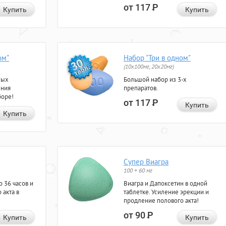
от 117
Р
Купить
Купить
ом"
Набор "Три в одном"
(10x100мг, 20x20мг)
ных
Большой набор из 3-х
ения
препаратов.
боре!
от 117
Р
Купить
Купить
Супер Виагра
100 + 60 мг
 36 часов и
Виагра и Дапоксетин в одной
 акта в
таблетке. Усиление эрекции и
продление полового акта!
от 90
Р
Купить
Купить