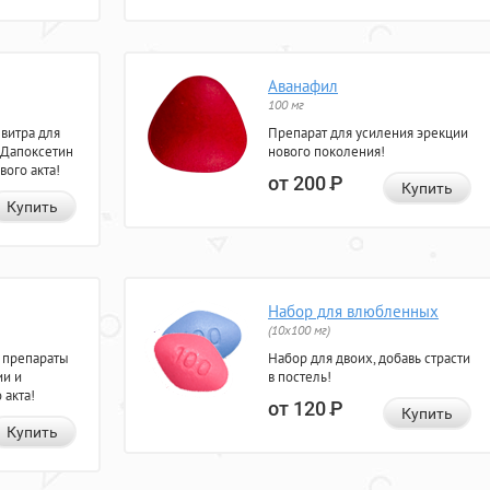
Аванафил
100 мг
евитра для
Препарат для усиления эрекции
 Дапоксетин
нового поколения!
вого акта!
от 200
Р
Купить
Купить
Набор для влюбленных
(10х100 мг)
 препараты
Набор для двоих, добавь страсти
ии и
в постель!
 акта!
от 120
Р
Купить
Купить