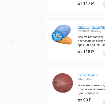
от 117
Р
Набор "Два в одн
(10x100мг, 10x20мг)
Два самых популяр
препарата для усил
эрекции в одном на
от 115
Р
Супер Сиалис
20мг + 60мг
Усиление эрекции до
продление полового
одной таблетке.
от 90
Р