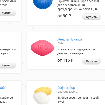
е эффекта и
Единственный в мире препарат
коголем.
для предотвращения
преждевременной эякуляции.
Купить
от 90
Р
Купить
Женская Виагра
100мг
препараты в
Новые, яркие ощущения для
агра и
девушек и женщин.
от 116
Р
Купить
Купить
кий
Софт набор
(3x100мг, 3x20мг)
 наиболее
Выбери софт-препарат на свой
арат.
вкус!