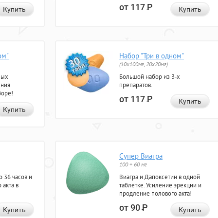
от 117
Р
Купить
Купить
ом"
Набор "Три в одном"
(10x100мг, 20x20мг)
ных
Большой набор из 3-х
ения
препаратов.
боре!
от 117
Р
Купить
Купить
Супер Виагра
100 + 60 мг
 36 часов и
Виагра и Дапоксетин в одной
 акта в
таблетке. Усиление эрекции и
продление полового акта!
от 90
Р
Купить
Купить