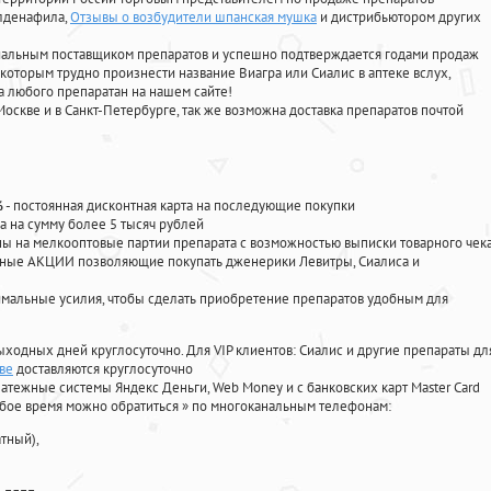
илденафила
,
Отзывы о возбудители шпанская мушка
и дистрибьютором других
циальным поставщиком препаратов и успешно подтверждается годами продаж
 которым трудно произнести название Виагра или Сиалис в аптеке вслух,
 любого препаратан на нашем сайте!
Москве и в Санкт-Петербурге, так же возможна доставка препаратов почтой
%
- постоянная дисконтная карта на последующие покупки
а на сумму более 5 тысяч рублей
 на мелкооптовые партии препарата с возможностью выписки товарного чек
личные АКЦИИ позволяющие покупать дженерики Левитры, Сиалиса и
мальные усилия, чтобы сделать приобретение препаратов удобным для
ыходных дней круглосуточно. Для VIP клиентов: Сиалис и другие препараты дл
ве
доставляются круглосуточно
атежные системы Яндекс Деньги, Web Money и с банковских карт Master Card
юбое время можно обратиться
»
по многоканальным телефонам:
тный),