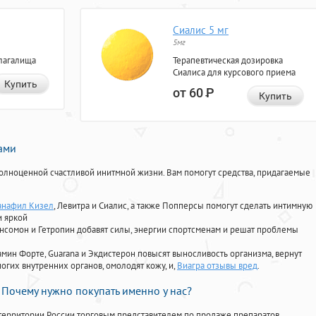
Сиалис 5 мг
5мг
лагалища
Терапевтическая дозировка
Сиалиса для курсового приема
Купить
от 60
Р
Купить
нами
олноценной счастливой инитмной жизни. Вам помогут средства, придагаемые
анафил Кизел
, Левитра и Сиалис, а также Попперсы помогут сделать интимную
и яркой
Ансомон и Гетропин добавят силы, энергии спортсменам и решат проблемы
ориамин Форте, Guarana и Экдистерон повысят выносливость организма, вернут
огих внутренних органов, омолодят кожу, и,
Виагра отзывы вред
.
Почему нужно покупать именно у нас?
территории России торговым представителем по продаже препаратов