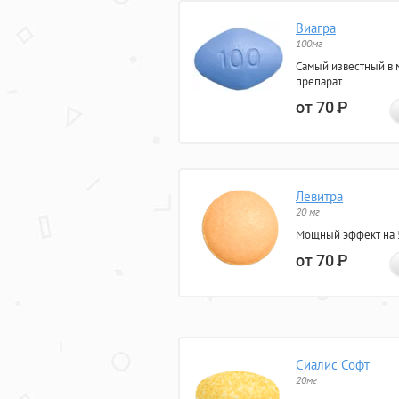
Виагра
100мг
Самый известный в 
препарат
от 70
Р
Левитра
20 мг
Мощный эффект на 5
от 70
Р
Сиалис Софт
20мг