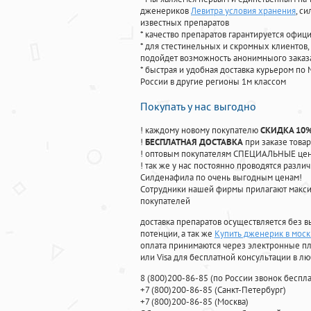
дженериков
Левитра условия хранения
, с
известных препаратов
* качество препаратов гарантируется офи
* для стестинельных и скромных клиентов,
подойдет возможность анонимныого заказа
* быстрая и удобная доставка курьером по 
России в другие регионы 1м классом
Покупать у нас выгодно
! каждому новому покупателю
СКИДКА 10
!
БЕСПЛАТНАЯ ДОСТАВКА
при заказе товар
! оптовым покупателям СПЕЦИАЛЬНЫЕ цены
! так же у нас постоянно проводятся раз
Силденафила по очень выгодным ценам!
Cотрудники нашей фирмы прилагают макси
покупателей
доставка препаратов осуществляется без в
потенции, а так же
Купить дженерик в моск
оплата принимаются через электронные пл
или Visa для бесплатной консультации в л
8
(800
)200-86-85
(
по России звонок беспла
+7
(800
)200-86-85
(
Санкт-Петербург)
+7
(800
)200-86-85
(
Москва)