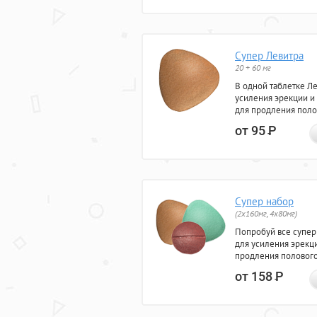
Супер Левитра
20 + 60 мг
В одной таблетке Л
усиления эрекции и
для продления поло
от 95
Р
Супер набор
(2х160мг, 4х80мг)
Попробуй все супер
для усиления эрекц
продления полового
от 158
Р