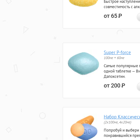
Быстрое наступлени
совместимость с ал
от 65
Р
Super P-force
100мг + 60мг
Самые популярные 
одной таблетке — Ви
Дапоксетин.
от 200
Р
Набор Классичес
(2x100мг, 4x20мг)
Попробуй и выбери
понравившийся преп