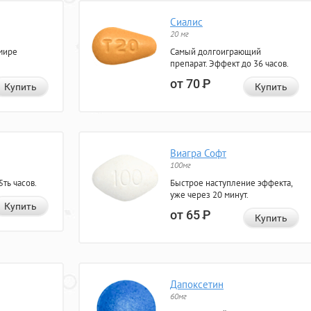
Сиалис
20 мг
мире
Самый долгоиграющий
препарат. Эффект до 36 часов.
от 70
Р
Купить
Купить
Виагра Софт
100мг
ть часов.
Быстрое наступление эффекта,
уже через 20 минут.
Купить
от 65
Р
Купить
Дапоксетин
60мг