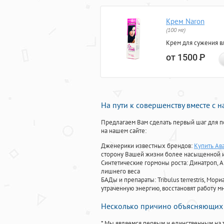
Крем Naron
(100 мг)
Крем для сужения в
от 1500
Р
На пути к совершенству вместе с 
Предлагаем Вам сделать первый шаг для п
на нашем сайте:
Дженерики известных брендов:
Купить Ав
сторону Вашей жизни более насыщенной 
Синтетические гормоны роста
: Динатроп, 
лишнего веса
БАДы и препараты:
Tribulus terrestris, М
утраченную энергию, восстановят работу мн
Несколько причино объясняющих 
* Мы являемся первым и единственным на 