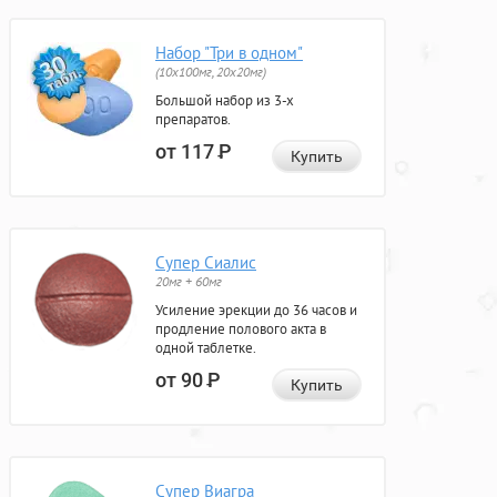
Набор "Три в одном"
(10x100мг, 20x20мг)
Большой набор из 3-х
препаратов.
от 117
Р
Купить
Супер Сиалис
20мг + 60мг
Усиление эрекции до 36 часов и
продление полового акта в
одной таблетке.
от 90
Р
Купить
Супер Виагра