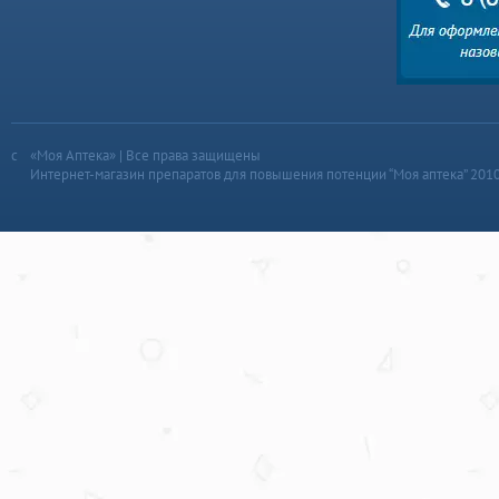
«Моя Аптека» | Все права защищены
Интернет-магазин препаратов для повышения потенции “Моя аптека” 201