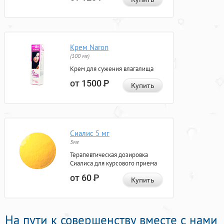
Крем Naron
(100 мг)
Крем для сужения влагалища
от 1500
Р
Купить
Сиалис 5 мг
5мг
Терапевтическая дозировка
Сиалиса для курсового приема
от 60
Р
Купить
На пути к совершенству вместе с нами