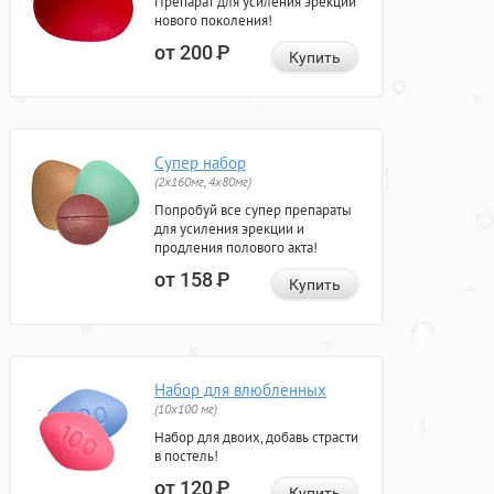
Препарат для усиления эрекции
нового поколения!
от 200
Р
Купить
Супер набор
(2х160мг, 4х80мг)
Попробуй все супер препараты
для усиления эрекции и
продления полового акта!
от 158
Р
Купить
Набор для влюбленных
(10х100 мг)
Набор для двоих, добавь страсти
в постель!
от 120
Р
Купить