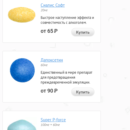
Сиалис Софт
20мг
Быстрое наступление эффекта и
совместимость с алкоголем.
от 65
Р
Купить
Дапоксетин
60мг
Единственный в мире препарат
для предотвращения
преждевременной эякуляции.
от 90
Р
Купить
Super P-force
100мг + 60мг