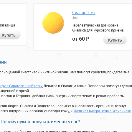
Сиалис 5 мг
5мг
лагалища
Терапевтическая дозировка
Сиалиса для курсового приема
Купить
от 60
Р
Купить
нами
олноценной счастливой инитмной жизни. Вам помогут средства, придагаемые
гру в Саратове 1 таблетку
, Левитра и Сиалис, а также Попперсы помогут сделат
сыщенной и яркой
Ансомон и Гетропин добавят силы, энергии спортсменам и решат проблемы
ориамин Форте, Guarana и Экдистерон повысят выносливость организма, вернут
огих внутренних органов, омолодят кожу, и,
Женская виагра цена в Уссурийске
.
Почему нужно покупать именно у нас?
территории России торговым представителем по продаже препаратов