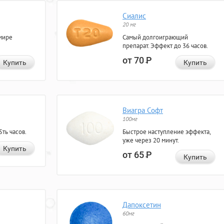
Сиалис
20 мг
мире
Самый долгоиграющий
препарат. Эффект до 36 часов.
от 70
Р
Купить
Купить
Виагра Софт
100мг
ть часов.
Быстрое наступление эффекта,
уже через 20 минут.
Купить
от 65
Р
Купить
Дапоксетин
60мг