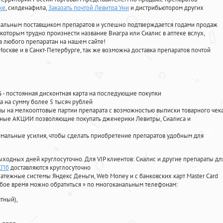
ке
, силденафила
,
Заказать почтой Левитра Уни
и дистрибьютором других
циальным поставщиком препаратов и успешно подтверждается годами продаж
 которым трудно произнести название Виагра или Сиалис в аптеке вслух,
 любого препаратан на нашем сайте!
Москве и в Санкт-Петербурге, так же возможна доставка препаратов почтой
%
- постоянная дисконтная карта на последующие покупки
а на сумму более 5 тысяч рублей
 на мелкооптовые партии препарата с возможностью выписки товарного чек
личные АКЦИИ позволяющие покупать дженерики Левитры, Сиалиса и
мальные усилия, чтобы сделать приобретение препаратов удобным для
ыходных дней круглосуточно. Для VIP клиентов: Сиалис и другие препараты дл
СПб
доставляются круглосуточно
атежные системы Яндекс Деньги, Web Money и с банковских карт Master Card
юбое время можно обратиться
»
по многоканальным телефонам:
тный),