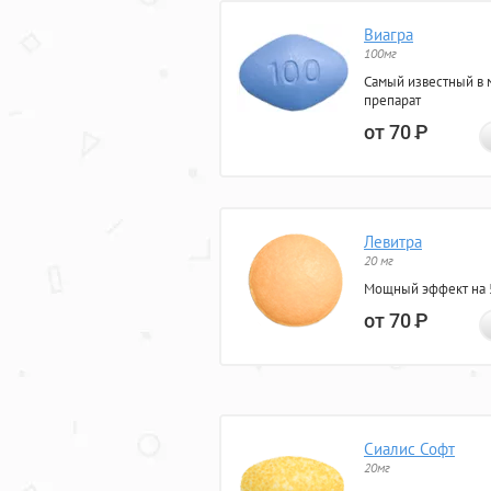
Виагра
100мг
Самый известный в 
препарат
от 70
Р
Левитра
20 мг
Мощный эффект на 5
от 70
Р
Сиалис Софт
20мг