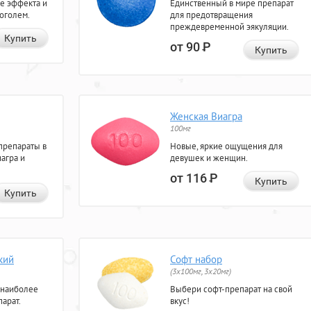
е эффекта и
Единственный в мире препарат
коголем.
для предотвращения
преждевременной эякуляции.
Купить
от 90
Р
Купить
Женская Виагра
100мг
препараты в
Новые, яркие ощущения для
агра и
девушек и женщин.
от 116
Р
Купить
Купить
кий
Софт набор
(3x100мг, 3x20мг)
 наиболее
Выбери софт-препарат на свой
арат.
вкус!