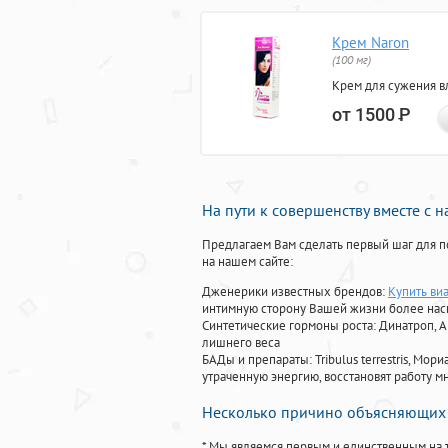
Крем Naron
(100 мг)
Крем для сужения в
от 1500
Р
На пути к совершенству вместе с 
Предлагаем Вам сделать первый шаг для п
на нашем сайте:
Дженерики известных брендов:
Купить виа
интимную сторону Вашей жизни более на
Синтетические гормоны роста
: Динатроп, 
лишнего веса
БАДы и препараты:
Tribulus terrestris, М
утраченную энергию, восстановят работу мн
Несколько причино объясняющих 
* Мы являемся первым и единственным на 