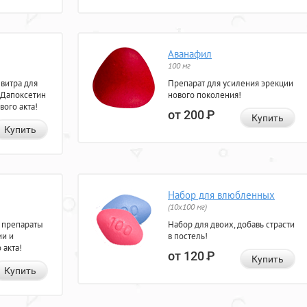
Аванафил
100 мг
евитра для
Препарат для усиления эрекции
 Дапоксетин
нового поколения!
вого акта!
от 200
Р
Купить
Купить
Набор для влюбленных
(10х100 мг)
 препараты
Набор для двоих, добавь страсти
ии и
в постель!
 акта!
от 120
Р
Купить
Купить