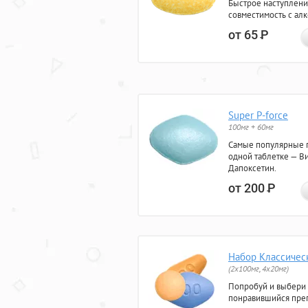
Быстрое наступлени
совместимость с ал
от 65
Р
Super P-force
100мг + 60мг
Самые популярные 
одной таблетке — Ви
Дапоксетин.
от 200
Р
Набор Классичес
(2x100мг, 4x20мг)
Попробуй и выбери
понравившийся преп