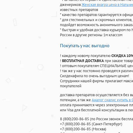
дженериков
Женская виагра цена в Нальчи
известных препаратов
* качество препаратов гарантируется офи
* для стестинельных и скромных клиентов,
подойдет возможность анонимныого заказа
* быстрая и удобная доставка курьером по 
России в другие регионы 1м классом
Покупать у нас выгодно
! каждому новому покупателю
СКИДКА 10
!
БЕСПЛАТНАЯ ДОСТАВКА
при заказе товар
! оптовым покупателям СПЕЦИАЛЬНЫЕ цены
! так же у нас постоянно проводятся раз
Силденафила по очень выгодным ценам!
Cотрудники нашей фирмы прилагают макси
покупателей
доставка препаратов осуществляется без в
потенции, а так же
Аналог сиалис купить в 
оплата принимаются через электронные пл
или Visa для бесплатной консультации в л
8
(800
)200-86-85
(
по России звонок беспла
+7
(800
)200-86-85
(
Санкт-Петербург)
+7
(800
)200-86-85
(
Москва)