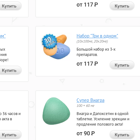
от 117
Р
Купить
Купить
ом"
Набор "Три в одном"
(10x100мг, 20x20мг)
ных
Большой набор из 3-х
ения
препаратов.
боре!
от 117
Р
Купить
Купить
Супер Виагра
100 + 60 мг
 36 часов и
Виагра и Дапоксетин в одной
 акта в
таблетке. Усиление эрекции и
продление полового акта!
от 90
Р
Купить
Купить