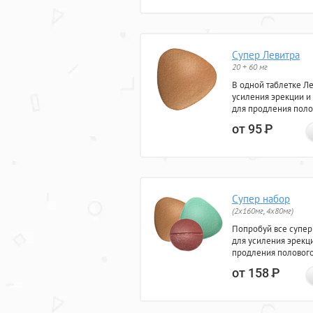
Супер Левитра
20 + 60 мг
В одной таблетке Л
усиления эрекции и
для продления поло
от 95
Р
Супер набор
(2х160мг, 4х80мг)
Попробуй все супер
для усиления эрекц
продления полового
от 158
Р