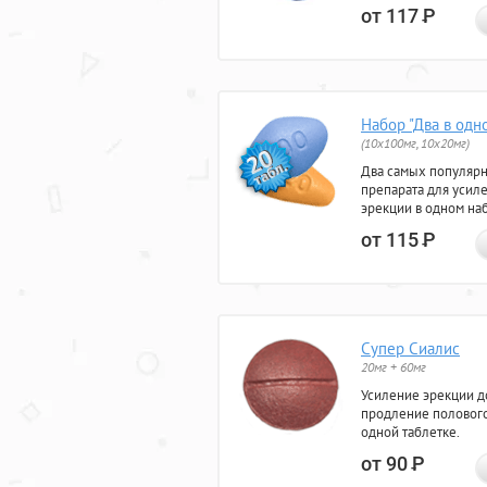
от 117
Р
Набор "Два в одн
(10x100мг, 10x20мг)
Два самых популяр
препарата для усил
эрекции в одном на
от 115
Р
Супер Сиалис
20мг + 60мг
Усиление эрекции до
продление полового
одной таблетке.
от 90
Р