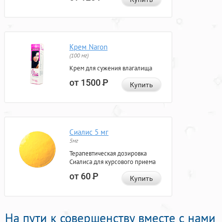
Крем Naron
(100 мг)
Крем для сужения влагалища
от 1500
Р
Купить
Сиалис 5 мг
5мг
Терапевтическая дозировка
Сиалиса для курсового приема
от 60
Р
Купить
На пути к совершенству вместе с нами