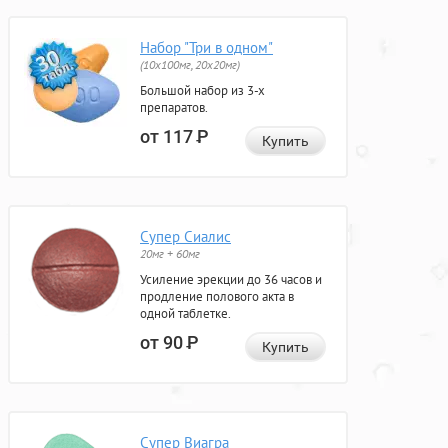
Набор "Три в одном"
(10x100мг, 20x20мг)
Большой набор из 3-х
препаратов.
от 117
Р
Купить
Супер Сиалис
20мг + 60мг
Усиление эрекции до 36 часов и
продление полового акта в
одной таблетке.
от 90
Р
Купить
Супер Виагра