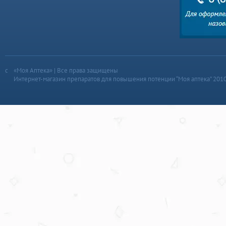
«Моя Аптека» | Все права защищены
Интернет-магазин препаратов для повышения потенции “Моя аптека” 201