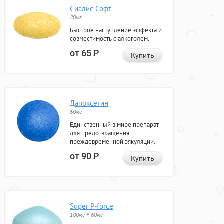
Сиалис Софт
20мг
Быстрое наступление эффекта и
совместимость с алкоголем.
от 65
Р
Купить
Дапоксетин
60мг
Единственный в мире препарат
для предотвращения
преждевременной эякуляции.
от 90
Р
Купить
Super P-force
100мг + 60мг