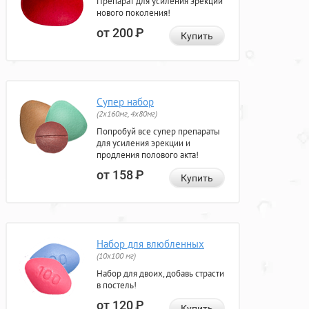
Препарат для усиления эрекции
нового поколения!
от 200
Р
Купить
Супер набор
(2х160мг, 4х80мг)
Попробуй все супер препараты
для усиления эрекции и
продления полового акта!
от 158
Р
Купить
Набор для влюбленных
(10х100 мг)
Набор для двоих, добавь страсти
в постель!
от 120
Р
Купить