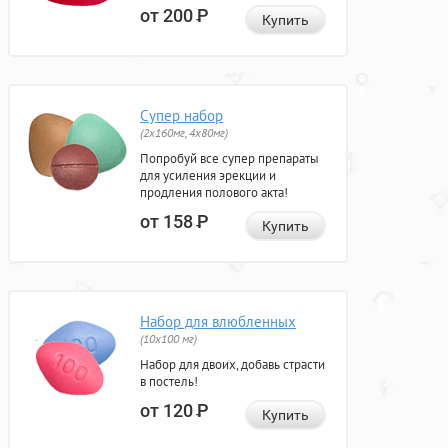
от 200
Р
Купить
Супер набор
(2х160мг, 4х80мг)
Попробуй все супер препараты
для усиления эрекции и
продления полового акта!
от 158
Р
Купить
Набор для влюбленных
(10х100 мг)
Набор для двоих, добавь страсти
в постель!
от 120
Р
Купить