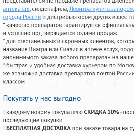
представителем по продаже препаратов дженер
аптека снг
, силденафила
,
Левитра купить запорож
города России
и дистрибьютором других известн
* качество препаратов гарантируется официаль
и успешно подтверждается годами продаж
* для стестинельных и скромных клиентов, кото
название Виагра или Сиалис в аптеке вслух, под
анонимныого заказа любого препаратан на наше
* быстрая и удобная доставка курьером по Москве
же возможна доставка препаратов почтой России
классом
Покупать у нас выгодно
! каждому новому покупателю
СКИДКА 10%
- пос
последующие покупки
!
БЕСПЛАТНАЯ ДОСТАВКА
при заказе товара на с