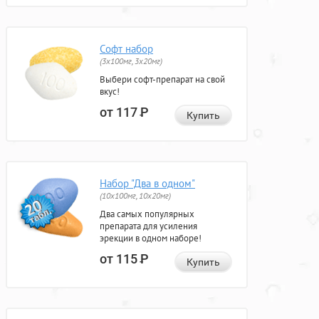
Софт набор
(3x100мг, 3x20мг)
Выбери софт-препарат на свой
вкус!
от 117
Р
Купить
Набор "Два в одном"
(10x100мг, 10x20мг)
Два самых популярных
препарата для усиления
эрекции в одном наборе!
от 115
Р
Купить