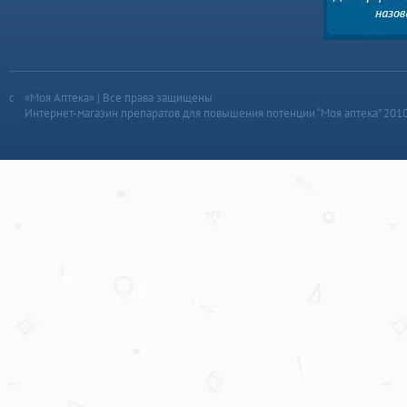
«Моя Аптека» | Все права защищены
Интернет-магазин препаратов для повышения потенции “Моя аптека” 201