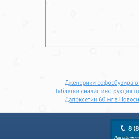
Дженерики софосбувира в
Таблетки сиалис инструкция ц
Дапоксетин 60 мг в Новос