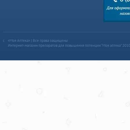
«Моя Аптека» | Все права защищены
Интернет-магазин препаратов для повышения потенции “Моя аптека” 201