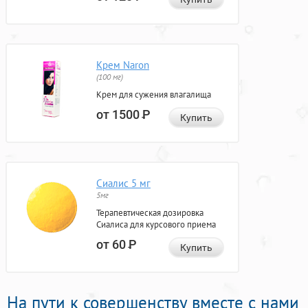
Крем Naron
(100 мг)
Крем для сужения влагалища
от 1500
Р
Купить
Сиалис 5 мг
5мг
Терапевтическая дозировка
Сиалиса для курсового приема
от 60
Р
Купить
На пути к совершенству вместе с нами