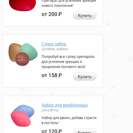
Препарат для усиления эрекции
нового поколения!
от 200
Р
Купить
Супер набор
(2х160мг, 4х80мг)
Попробуй все супер препараты
для усиления эрекции и
продления полового акта!
от 158
Р
Купить
Набор для влюбленных
(10х100 мг)
Набор для двоих, добавь страсти
в постель!
от 120
Р
Купить