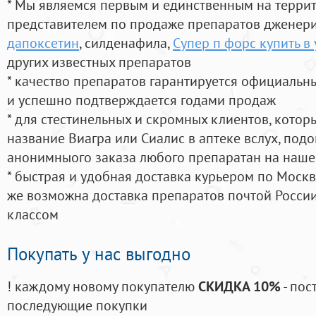
* Мы являемся первым и единственным на терри
представителем по продаже препаратов дженер
дапоксетин
, силденафила
,
Супер п форс купить в
других известных препаратов
* качество препаратов гарантируется официаль
и успешно подтверждается годами продаж
* для стестинельных и скромных клиентов, кото
название Виагра или Сиалис в аптеке вслух, под
анонимныого заказа любого препаратан на наше
* быстрая и удобная доставка курьером по Москве
же возможна доставка препаратов почтой России
классом
Покупать у нас выгодно
! каждому новому покупателю
СКИДКА 10%
- пос
последующие покупки