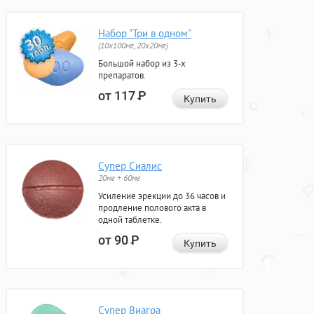
Набор "Три в одном"
(10x100мг, 20x20мг)
Большой набор из 3-х
препаратов.
от 117
Р
Купить
Супер Сиалис
20мг + 60мг
Усиление эрекции до 36 часов и
продление полового акта в
одной таблетке.
от 90
Р
Купить
Супер Виагра