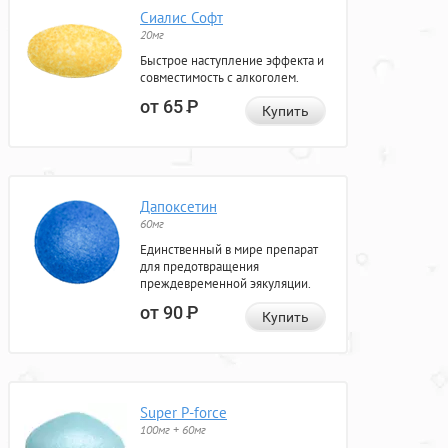
Сиалис Софт
20мг
Быстрое наступление эффекта и
совместимость с алкоголем.
от 65
Р
Купить
Дапоксетин
60мг
Единственный в мире препарат
для предотвращения
преждевременной эякуляции.
от 90
Р
Купить
Super P-force
100мг + 60мг