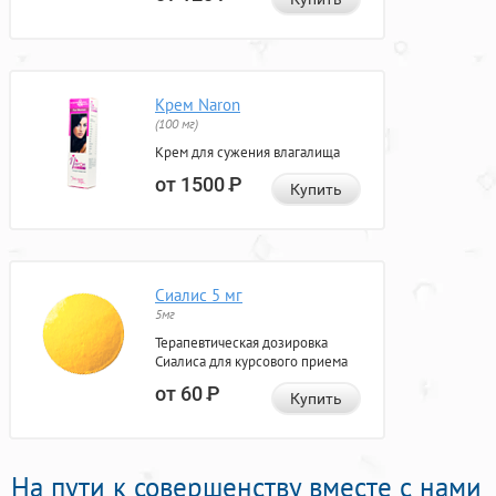
Крем Naron
(100 мг)
Крем для сужения влагалища
от 1500
Р
Купить
Сиалис 5 мг
5мг
Терапевтическая дозировка
Сиалиса для курсового приема
от 60
Р
Купить
На пути к совершенству вместе с нами