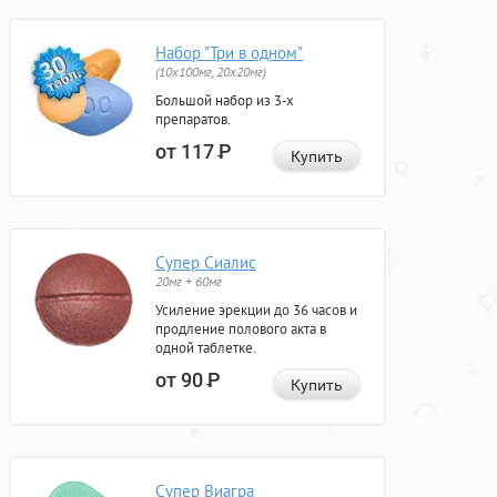
Набор "Три в одном"
(10x100мг, 20x20мг)
Большой набор из 3-х
препаратов.
от 117
Р
Купить
Супер Сиалис
20мг + 60мг
Усиление эрекции до 36 часов и
продление полового акта в
одной таблетке.
от 90
Р
Купить
Супер Виагра