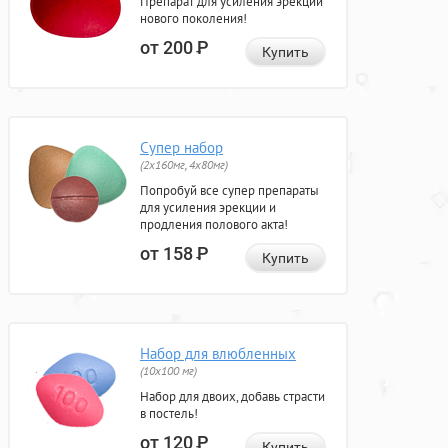
Препарат для усиления эрекции
нового поколения!
от 200
Р
Купить
Супер набор
(2х160мг, 4х80мг)
Попробуй все супер препараты
для усиления эрекции и
продления полового акта!
от 158
Р
Купить
Набор для влюбленных
(10х100 мг)
Набор для двоих, добавь страсти
в постель!
от 120
Р
Купить