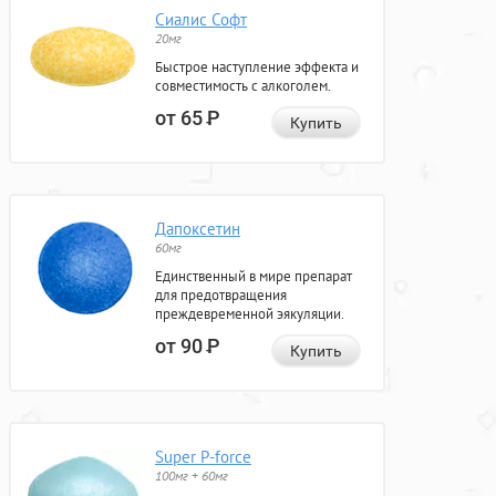
Сиалис Софт
20мг
Быстрое наступление эффекта и
совместимость с алкоголем.
от 65
Р
Купить
Дапоксетин
60мг
Единственный в мире препарат
для предотвращения
преждевременной эякуляции.
от 90
Р
Купить
Super P-force
100мг + 60мг