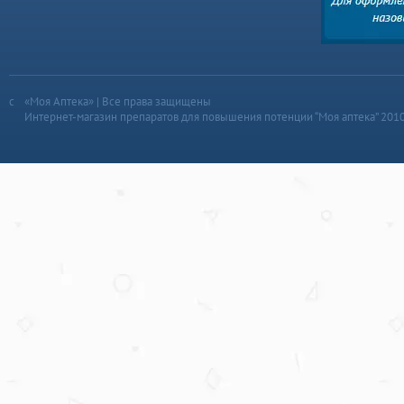
«Моя Аптека» | Все права защищены
Интернет-магазин препаратов для повышения потенции “Моя аптека” 201