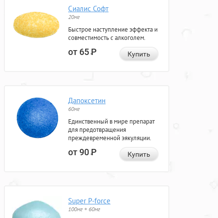
Сиалис Софт
20мг
Быстрое наступление эффекта и
совместимость с алкоголем.
от 65
Р
Купить
Дапоксетин
60мг
Единственный в мире препарат
для предотвращения
преждевременной эякуляции.
от 90
Р
Купить
Super P-force
100мг + 60мг