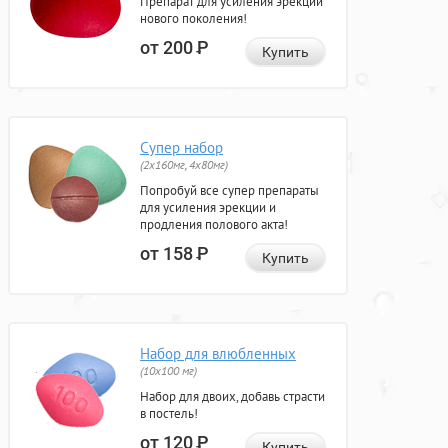
Препарат для усиления эрекции
нового поколения!
от 200
Р
Купить
Супер набор
(2х160мг, 4х80мг)
Попробуй все супер препараты
для усиления эрекции и
продления полового акта!
от 158
Р
Купить
Набор для влюбленных
(10х100 мг)
Набор для двоих, добавь страсти
в постель!
от 120
Р
Купить