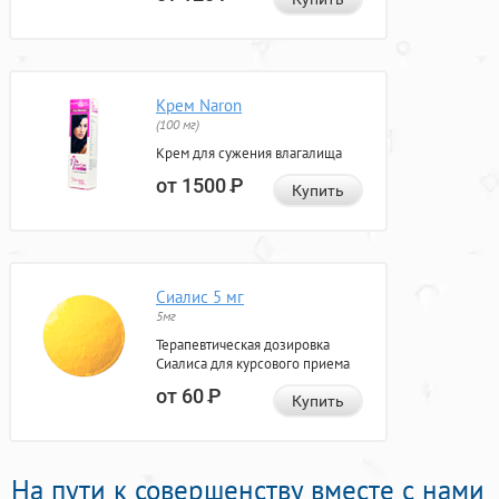
Крем Naron
(100 мг)
Крем для сужения влагалища
от 1500
Р
Купить
Сиалис 5 мг
5мг
Терапевтическая дозировка
Сиалиса для курсового приема
от 60
Р
Купить
На пути к совершенству вместе с нами