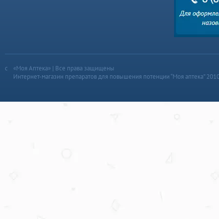
«Моя Аптека» | Все права защищены
Интернет-магазин препаратов для повышения потенции “Моя аптека” 201