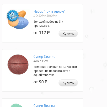
Набор "Три в одном"
(10x100мг, 20x20мг)
Большой набор из 3-х
препаратов.
от 117
Р
Купить
Супер Сиалис
20мг + 60мг
Усиление эрекции до 36 часов и
продление полового акта в
одной таблетке.
от 90
Р
Купить
Супер Виагра