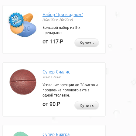
Набор "Три в одном"
(10x100мг, 20x20мг)
Большой набор из 3-х
препаратов.
от 117
Р
Купить
Супер Сиалис
20мг + 60мг
Усиление эрекции до 36 часов и
продление полового акта в
одной таблетке.
от 90
Р
Купить
Супер Виагра