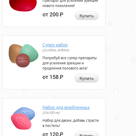
Препарат для усиления эрекции
нового поколения!
от 200
Р
Купить
Супер набор
(2х160мг, 4х80мг)
Попробуй все супер препараты
для усиления эрекции и
продления полового акта!
от 158
Р
Купить
Набор для влюбленных
(10х100 мг)
Набор для двоих, добавь страсти
в постель!
от 120
Р
Купить