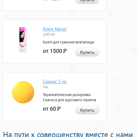
Крем Naron
(100 мг)
Крем для сужения влагалища
от 1500
Р
Купить
Сиалис 5 мг
5мг
Терапевтическая дозировка
Сиалиса для курсового приема
от 60
Р
Купить
На пути к совершенству вместе с нами