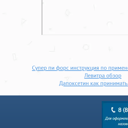
Супер пи форс инструкция по приме
Левитра обзор
Дапоксетин как принимать