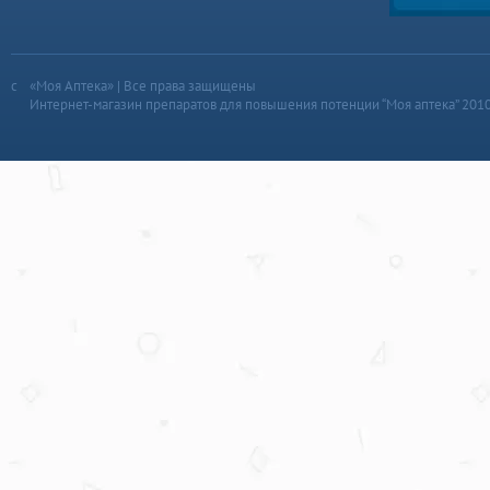
«Моя Аптека» | Все права защищены
Интернет-магазин препаратов для повышения потенции “Моя аптека” 201