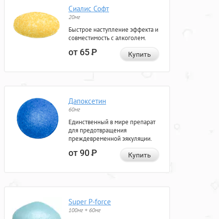
Сиалис Софт
20мг
Быстрое наступление эффекта и
совместимость с алкоголем.
от 65
Р
Купить
Дапоксетин
60мг
Единственный в мире препарат
для предотвращения
преждевременной эякуляции.
от 90
Р
Купить
Super P-force
100мг + 60мг