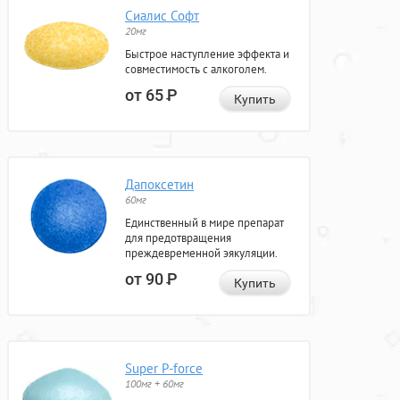
Сиалис Софт
20мг
Быстрое наступление эффекта и
совместимость с алкоголем.
от 65
Р
Купить
Дапоксетин
60мг
Единственный в мире препарат
для предотвращения
преждевременной эякуляции.
от 90
Р
Купить
Super P-force
100мг + 60мг