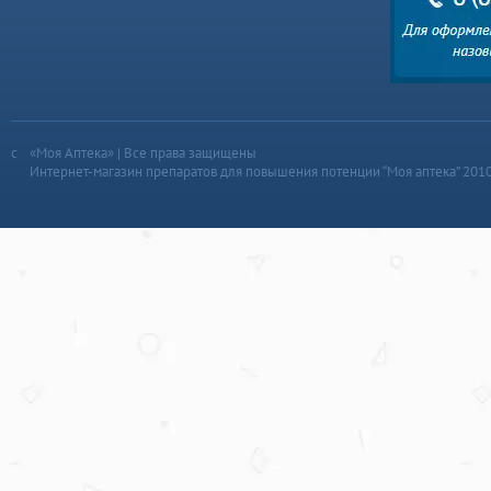
«Моя Аптека» | Все права защищены
Интернет-магазин препаратов для повышения потенции “Моя аптека” 201