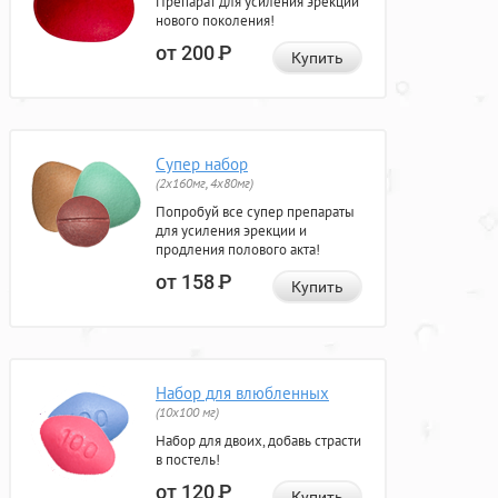
Препарат для усиления эрекции
нового поколения!
от 200
Р
Купить
Супер набор
(2х160мг, 4х80мг)
Попробуй все супер препараты
для усиления эрекции и
продления полового акта!
от 158
Р
Купить
Набор для влюбленных
(10х100 мг)
Набор для двоих, добавь страсти
в постель!
от 120
Р
Купить