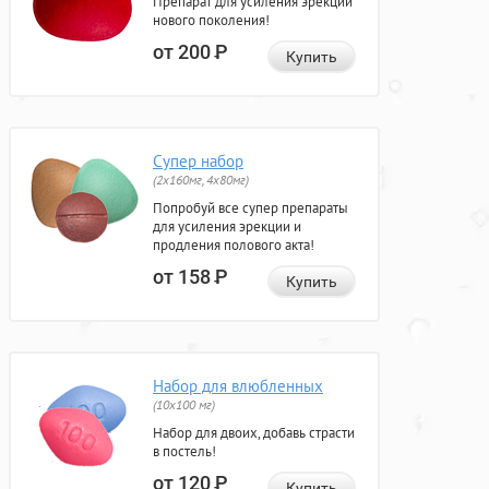
Препарат для усиления эрекции
нового поколения!
от 200
Р
Купить
Супер набор
(2х160мг, 4х80мг)
Попробуй все супер препараты
для усиления эрекции и
продления полового акта!
от 158
Р
Купить
Набор для влюбленных
(10х100 мг)
Набор для двоих, добавь страсти
в постель!
от 120
Р
Купить