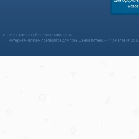
«Моя Аптека» | Все права защищены
Интернет-магазин препаратов для повышения потенции “Моя аптека” 201