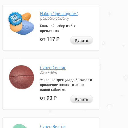
Набор "Три в одном"
(10x100мг, 20x20мг)
Большой набор из 3-х
препаратов.
от 117
Р
Купить
Супер Сиалис
20мг + 60мг
Усиление эрекции до 36 часов и
продление полового акта в
одной таблетке.
от 90
Р
Купить
Супер Виагра