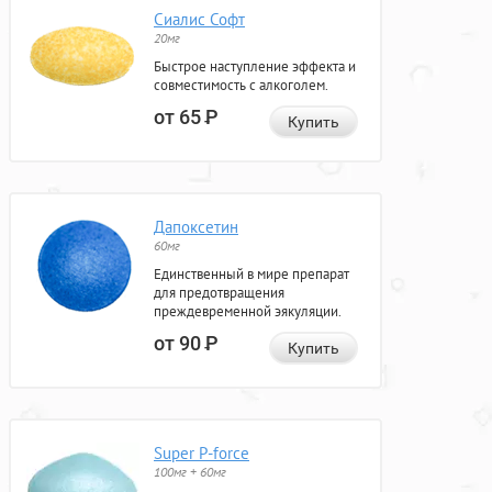
Сиалис Софт
20мг
Быстрое наступление эффекта и
совместимость с алкоголем.
от 65
Р
Купить
Дапоксетин
60мг
Единственный в мире препарат
для предотвращения
преждевременной эякуляции.
от 90
Р
Купить
Super P-force
100мг + 60мг