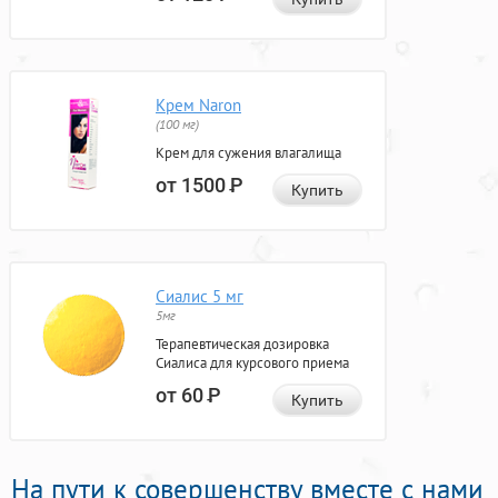
Крем Naron
(100 мг)
Крем для сужения влагалища
от 1500
Р
Купить
Сиалис 5 мг
5мг
Терапевтическая дозировка
Сиалиса для курсового приема
от 60
Р
Купить
На пути к совершенству вместе с нами