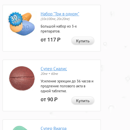
Набор "Три в одном"
(10x100мг, 20x20мг)
Большой набор из 3-х
препаратов.
от 117
Р
Купить
Супер Сиалис
20мг + 60мг
Усиление эрекции до 36 часов и
продление полового акта в
одной таблетке.
от 90
Р
Купить
Супер Виагра