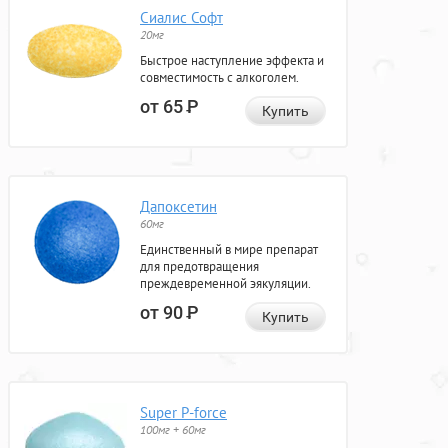
Сиалис Софт
20мг
Быстрое наступление эффекта и
совместимость с алкоголем.
от 65
Р
Купить
Дапоксетин
60мг
Единственный в мире препарат
для предотвращения
преждевременной эякуляции.
от 90
Р
Купить
Super P-force
100мг + 60мг