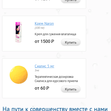
Крем Naron
(100 мг)
Крем для сужения влагалища
от 1500
Р
Купить
Сиалис 5 мг
5мг
Терапевтическая дозировка
Сиалиса для курсового приема
от 60
Р
Купить
На пути к совершенству вместе с нами