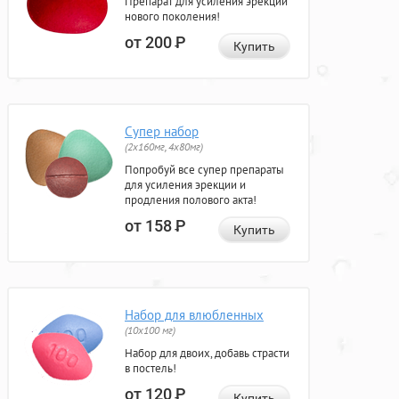
Препарат для усиления эрекции
нового поколения!
от 200
Р
Купить
Супер набор
(2х160мг, 4х80мг)
Попробуй все супер препараты
для усиления эрекции и
продления полового акта!
от 158
Р
Купить
Набор для влюбленных
(10х100 мг)
Набор для двоих, добавь страсти
в постель!
от 120
Р
Купить