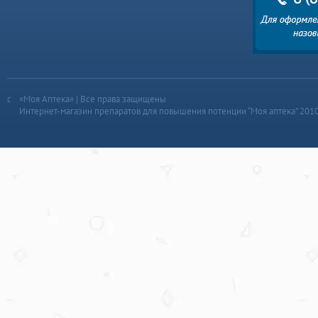
«Моя Аптека» | Все права защищены
Интернет-магазин препаратов для повышения потенции “Моя аптека” 201