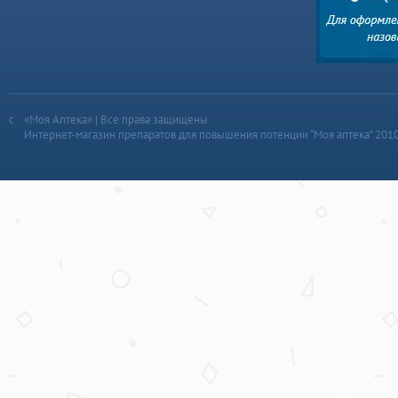
«Моя Аптека» | Все права защищены
Интернет-магазин препаратов для повышения потенции “Моя аптека” 201