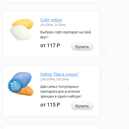
Софт набор
(3x100мг, 3x20мг)
Выбери софт-препарат на свой
вкус!
от 117
Р
Купить
Набор "Два в одном"
(10x100мг, 10x20мг)
Два самых популярных
препарата для усиления
эрекции в одном наборе!
от 115
Р
Купить