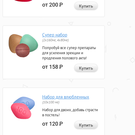
от 200
Р
Купить
Супер набор
(2х160мг, 4х80мг)
Попробуй все супер препараты
для усиления эрекции и
продления полового акта!
от 158
Р
Купить
Набор для влюбленных
(10х100 мг)
Набор для двоих, добавь страсти
в постель!
от 120
Р
Купить