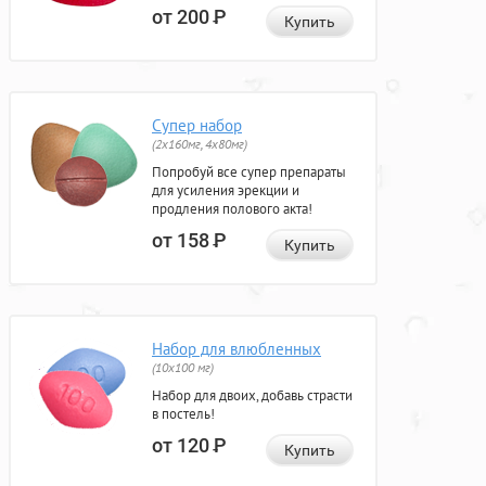
от 200
Р
Купить
Супер набор
(2х160мг, 4х80мг)
Попробуй все супер препараты
для усиления эрекции и
продления полового акта!
от 158
Р
Купить
Набор для влюбленных
(10х100 мг)
Набор для двоих, добавь страсти
в постель!
от 120
Р
Купить