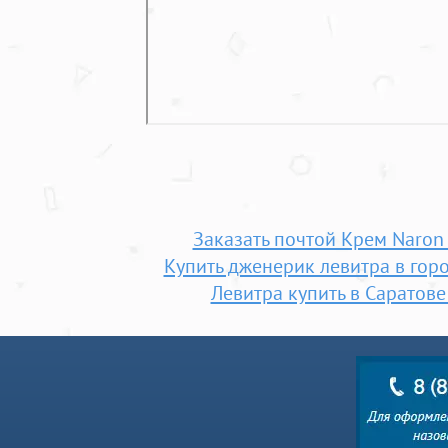
Заказать почтой Крем Naron
Купить дженерик левитра в гор
Левитра купить в Саратове