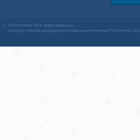
«Моя Аптека» | Все права защищены
Интернет-магазин препаратов для повышения потенции “Моя аптека” 201