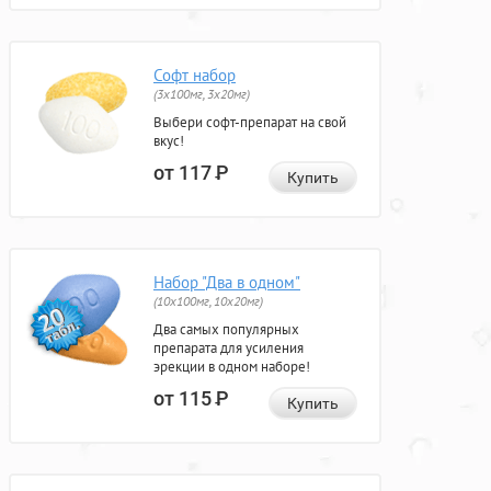
Софт набор
(3x100мг, 3x20мг)
Выбери софт-препарат на свой
вкус!
от 117
Р
Купить
Набор "Два в одном"
(10x100мг, 10x20мг)
Два самых популярных
препарата для усиления
эрекции в одном наборе!
от 115
Р
Купить