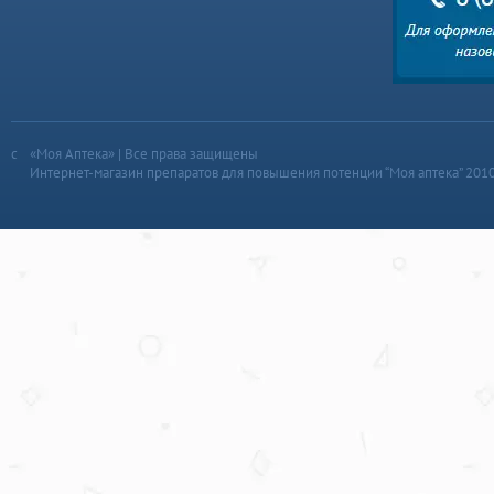
«Моя Аптека» | Все права защищены
Интернет-магазин препаратов для повышения потенции “Моя аптека” 201