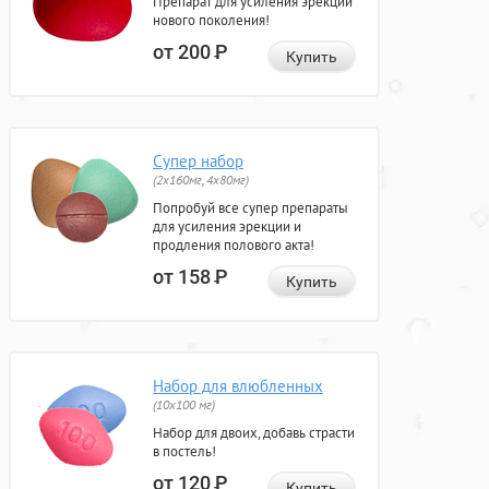
Препарат для усиления эрекции
нового поколения!
от 200
Р
Купить
Супер набор
(2х160мг, 4х80мг)
Попробуй все супер препараты
для усиления эрекции и
продления полового акта!
от 158
Р
Купить
Набор для влюбленных
(10х100 мг)
Набор для двоих, добавь страсти
в постель!
от 120
Р
Купить