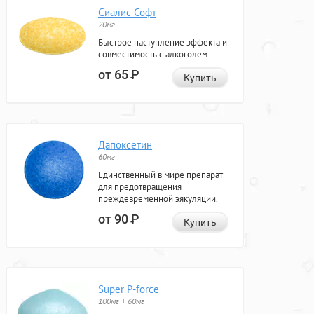
Сиалис Софт
20мг
Быстрое наступление эффекта и
совместимость с алкоголем.
от 65
Р
Купить
Дапоксетин
60мг
Единственный в мире препарат
для предотвращения
преждевременной эякуляции.
от 90
Р
Купить
Super P-force
100мг + 60мг