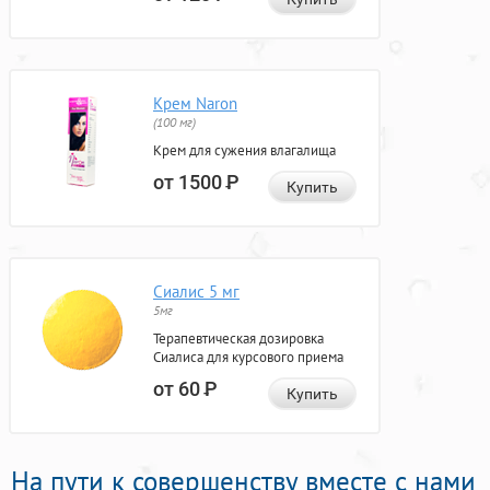
Крем Naron
(100 мг)
Крем для сужения влагалища
от 1500
Р
Купить
Сиалис 5 мг
5мг
Терапевтическая дозировка
Сиалиса для курсового приема
от 60
Р
Купить
На пути к совершенству вместе с нами