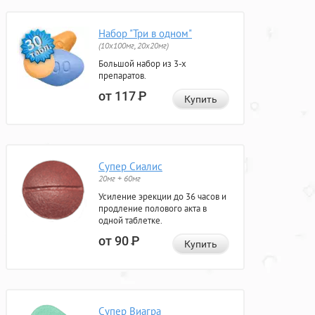
Набор "Три в одном"
(10x100мг, 20x20мг)
Большой набор из 3-х
препаратов.
от 117
Р
Купить
Супер Сиалис
20мг + 60мг
Усиление эрекции до 36 часов и
продление полового акта в
одной таблетке.
от 90
Р
Купить
Супер Виагра