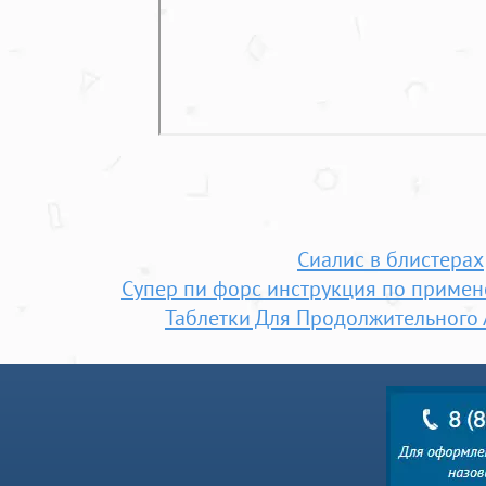
Сиалис в блистерах
Супер пи форс инструкция по приме
Таблетки Для Продолжительного 