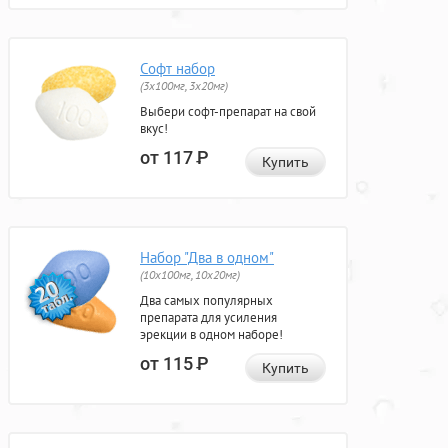
Софт набор
(3x100мг, 3x20мг)
Выбери софт-препарат на свой
вкус!
от 117
Р
Купить
Набор "Два в одном"
(10x100мг, 10x20мг)
Два самых популярных
препарата для усиления
эрекции в одном наборе!
от 115
Р
Купить