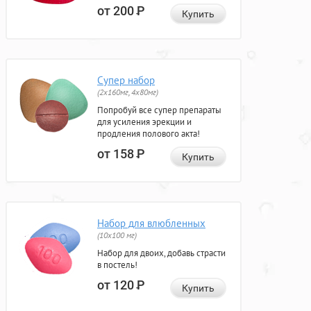
от 200
Р
Купить
Супер набор
(2х160мг, 4х80мг)
Попробуй все супер препараты
для усиления эрекции и
продления полового акта!
от 158
Р
Купить
Набор для влюбленных
(10х100 мг)
Набор для двоих, добавь страсти
в постель!
от 120
Р
Купить