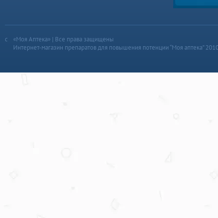
«Моя Аптека» | Все права защищены
Интернет-магазин препаратов для повышения потенции “Моя аптека” 201