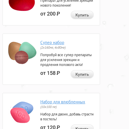
Препарат для усиления эрекции
нового поколения!
от 200
Р
Купить
Супер набор
(2х160мг, 4х80мг)
Попробуй все супер препараты
для усиления эрекции и
продления полового акта!
от 158
Р
Купить
Набор для влюбленных
(10х100 мг)
Набор для двоих, добавь страсти
в постель!
от 120
Р
Купить