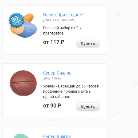
Набор "Три в одном"
(10x100мг, 20x20мг)
Большой набор из 3-х
препаратов.
от 117
Р
Купить
Супер Сиалис
20мг + 60мг
Усиление эрекции до 36 часов и
продление полового акта в
одной таблетке.
от 90
Р
Купить
Супер Виагра