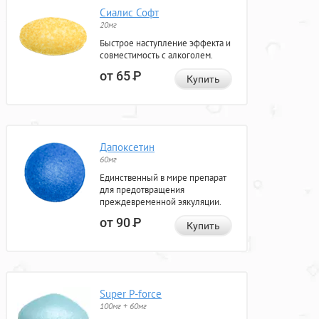
Сиалис Софт
20мг
Быстрое наступление эффекта и
совместимость с алкоголем.
от 65
Р
Купить
Дапоксетин
60мг
Единственный в мире препарат
для предотвращения
преждевременной эякуляции.
от 90
Р
Купить
Super P-force
100мг + 60мг