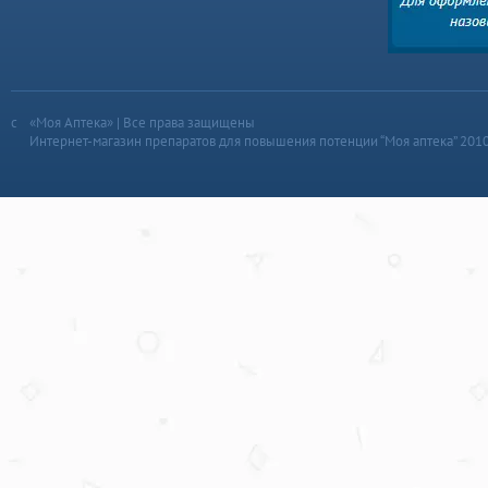
«Моя Аптека» | Все права защищены
Интернет-магазин препаратов для повышения потенции “Моя аптека” 201