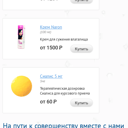
Крем Naron
(100 мг)
Крем для сужения влагалища
от 1500
Р
Купить
Сиалис 5 мг
5мг
Терапевтическая дозировка
Сиалиса для курсового приема
от 60
Р
Купить
На пути к совершенству вместе с нами