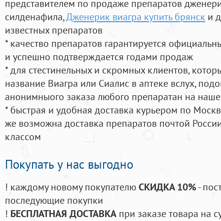
представителем по продаже препаратов дженер
силденафила
,
Дженерик виагра купить брянск
и д
известных препаратов
* качество препаратов гарантируется официаль
и успешно подтверждается годами продаж
* для стестинельных и скромных клиентов, кото
название Виагра или Сиалис в аптеке вслух, под
анонимныого заказа любого препаратан на наше
* быстрая и удобная доставка курьером по Москве
же возможна доставка препаратов почтой России
классом
Покупать у нас выгодно
! каждому новому покупателю
СКИДКА 10%
- пос
последующие покупки
!
БЕСПЛАТНАЯ ДОСТАВКА
при заказе товара на с