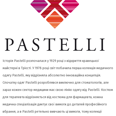
Історія Pastelli розпочалася у 1929 році з відкриття кравецької
майстерні в Трієсті. У 1978 році світ побачила перша колекція медичного
одягу Pastelli, яку відрізняла абсолютно інноваційна концепція.
Спочатку одяг Pastelli розроблявся виключно для стоматологів, але
зараз кожен сектор медицини має свою лінію одягу від Pastelli. Костюм
для терапевта відрізняється від костюма для фармацевта, кожна
медична спеціалізація диктує свої вимоги до деталей професійного
вбрання, а в Pastelli ретельно вивчають ці вимоги, тому колекції