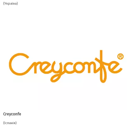
(Україна)
Сreyconfe
(Іспанія)