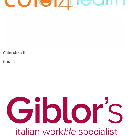
Color4health
(Іспанія)