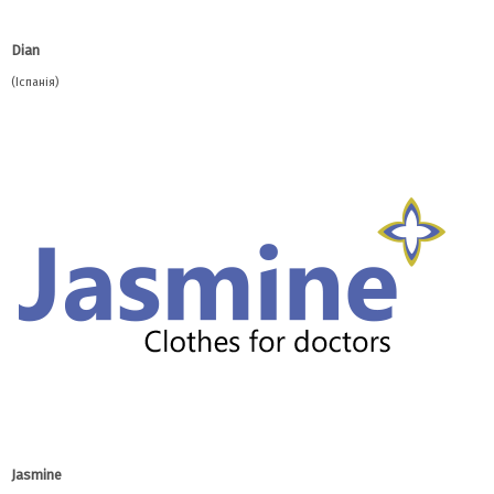
Dian
(Іспанія)
Jasmine