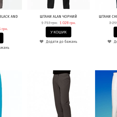
BLACK AND
ШТАНИ ALAN ЧОРНИЙ
ШТАНИ CH
1 713 грн.
1 028 грн.
3 25
 грн.
У КОШИК
Додати до бажань
До
ажань