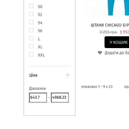
50
52
54
ШТАНИ CHICAGO Б
56
3 255 грн.
1 953
L
У КОШИК
XL
Додати до б
XXL
Ціна
показано 1 - 9 з 23
по
Діапазон:
-