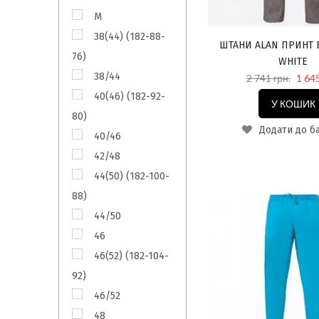
M
38(44) (182-88-
ШТАНИ ALAN ПРИНТ 
76)
WHITE
38/44
2 741 грн.
1 645
40(46) (182-92-
У КОШИК
80)
Додати до б
40/46
42/48
44(50) (182-100-
88)
44/50
46
46(52) (182-104-
92)
46/52
48