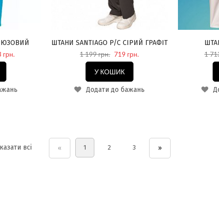
ІРЮЗОВИЙ
ШТАНИ SANTIAGO P/C СІРИЙ ГРАФІТ
ШТА
 грн.
1 199 грн.
719 грн.
1 71
У КОШИК
ажань
Додати до бажань
До
казати всі
1
2
3
«
»