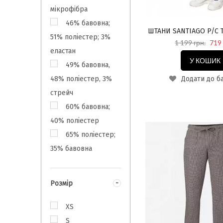
мікрофібра
46% бавовна;
ШТАНИ SANTIAGO P/C 
51% поліестер; 3%
1 199 грн.
719 
еластан
У КОШИК
49% бавовна,
Додати до б
48% поліестер, 3%
стрейч
60% бавовна;
40% поліестер
65% поліестер;
35% бавовна
Розмір
XS
S