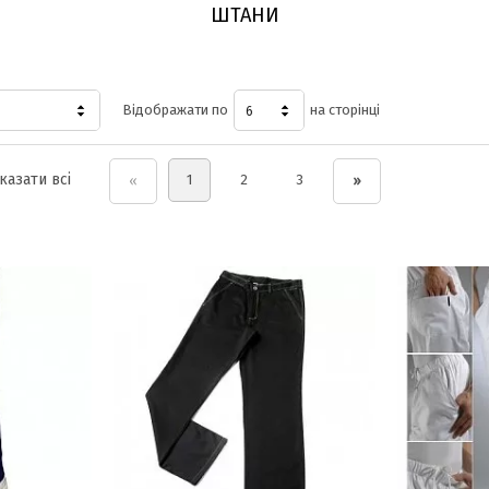
ШТАНИ
Відображати по
на сторінці
6
казати всі
1
2
3
«
»