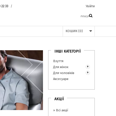
3 22 33
/
Увійти
КОШИК
(
0
)
ІНШІ КАТЕГОРІЇ
Взуття
Для жінок
Для чоловіків
Аксесуари
АКЦІЇ
» Всі акції