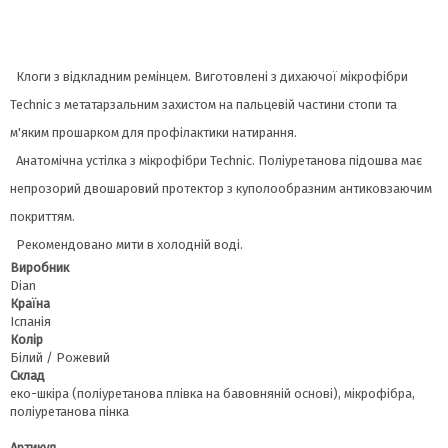
Клоги з відкладним ремінцем. Виготовлені з дихаючої мікрофібри
Technic з метатарзальним захистом на пальцевій частини стопи та
м'яким прошарком для профілактики натирання.
Анатомічна устілка з мікрофібри Technic. Поліуретанова підошва має
непрозорий двошаровий протектор з куполообразним антиковзаючим
покриттям.
Рекомендовано мити в холодній воді.
Виробник
Dian
Країна
Іспанія
Колір
Білий / Рожевий
Склад
еко-шкіра (поліуретанова плівка на бавовняній основі), мікрофібра,
поліуретанова пінка
Артикул